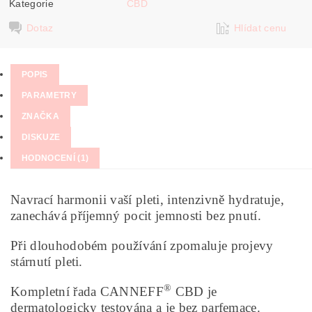
Kategorie
CBD
Dotaz
Hlídat cenu
POPIS
PARAMETRY
ZNAČKA
DISKUZE
HODNOCENÍ (1)
Navrací harmonii vaší pleti, intenzivně hydratuje,
zanechává příjemný pocit jemnosti bez pnutí.
Při dlouhodobém používání zpomaluje projevy
stárnutí pleti.
®
Kompletní řada CANNEFF
CBD je
dermatologicky testována a je bez parfemace.