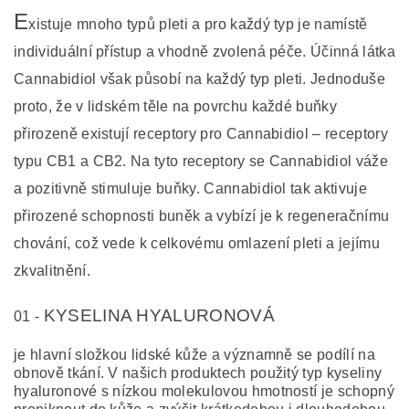
E
xistuje mnoho typů pleti a pro každý typ je namístě
individuální přístup a vhodně zvolená péče. Účinná látka
Cannabidiol však působí na každý typ pleti. Jednoduše
proto, že v lidském těle na povrchu každé buňky
přirozeně existují receptory pro Cannabidiol – receptory
typu CB1 a CB2. Na tyto receptory se Cannabidiol váže
a pozitivně stimuluje buňky. Cannabidiol tak aktivuje
přirozené schopnosti buněk a vybízí je k regeneračnímu
chování, což vede k celkovému omlazení pleti a jejímu
zkvalitnění.
KYSELINA HYALURONOVÁ
01 -
je hlavní složkou lidské kůže a významně se podílí na
obnově tkání. V našich produktech použitý typ kyseliny
hyaluronové s nízkou molekulovou hmotností je schopný