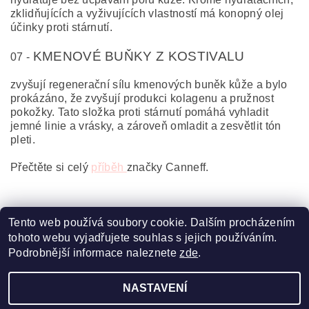
zklidňujících a vyživujících vlastností má konopný olej
účinky proti stárnutí.
KMENOVÉ BUŇKY Z KOSTIVALU
07 -
zvyšují regenerační sílu kmenových buněk kůže a bylo
prokázáno, že zvyšují produkci kolagenu a pružnost
pokožky. Tato složka proti stárnutí pomáhá vyhladit
jemné linie a vrásky, a zároveň omladit a zesvětlit tón
pleti.
Přečtěte si celý
příběh
značky Canneff.
Tento web používá soubory cookie. Dalším procházením
tohoto webu vyjadřujete souhlas s jejich používáním.
Podrobnější informace naleznete
zde
.
Zboží.cz
|
Heureka.cz
|
Davines CZ
|
[ comfort zone ]
NASTAVENÍ
2026 ©
Pro krásu vlasů
, všechna práva vyhrazena