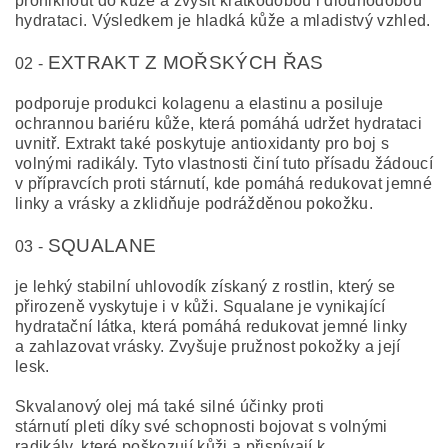
proniknout do kůže a zvýšit krátkodobou i dlouhodobou
hydrataci. Výsledkem je hladká kůže a mladistvý vzhled.
EXTRAKT Z MOŘSKÝCH ŘAS
02 -
podporuje produkci kolagenu a elastinu a posiluje
ochrannou bariéru kůže, která pomáhá udržet hydrataci
uvnitř. Extrakt také poskytuje antioxidanty pro boj s
volnými radikály. Tyto vlastnosti činí tuto přísadu žádoucí
v přípravcích proti stárnutí, kde pomáhá redukovat jemné
linky a vrásky a zklidňuje podrážděnou pokožku.
SQUALANE
03 -
je lehký stabilní uhlovodík získaný z rostlin, který se
přirozeně vyskytuje i v kůži. Squalane je vynikající
hydratační látka, která pomáhá redukovat jemné linky
a zahlazovat vrásky. Zvyšuje pružnost pokožky a její
lesk.
Skvalanový olej má také silné účinky proti
stárnutí pleti díky své schopnosti bojovat s volnými
radikály, které poškozují kůži a přispívají k