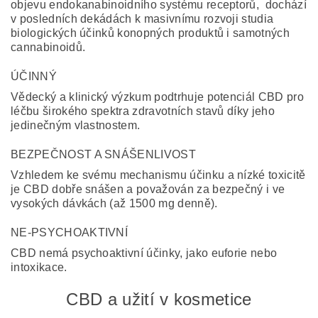
objevu endokanabinoidního systému receptorů, dochází
v posledních dekádách k masivnímu rozvoji studia
biologických účinků konopných produktů i samotných
cannabinoidů.
ÚČINNÝ
Vědecký a klinický výzkum podtrhuje potenciál CBD pro
léčbu širokého spektra zdravotních stavů díky jeho
jedinečným vlastnostem.
BEZPEČNOST A SNÁŠENLIVOST
Vzhledem ke svému mechanismu účinku a nízké toxicitě
je CBD dobře snášen a považován za bezpečný i ve
vysokých dávkách (až 1500 mg denně).
NE-PSYCHOAKTIVNÍ
CBD nemá psychoaktivní účinky, jako euforie nebo
intoxikace.
CBD a užití v kosmetice