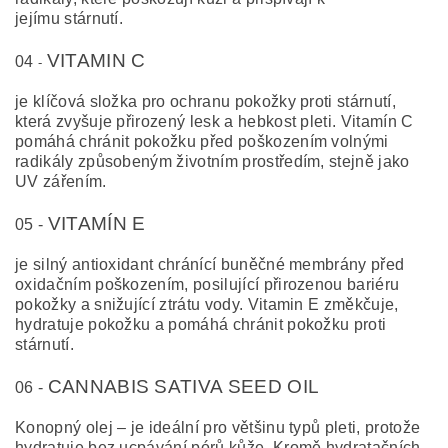
jejímu stárnutí.
VITAMIN C
04
-
je klíčová složka pro ochranu pokožky proti stárnutí,
která zvyšuje přirozený lesk a hebkost pleti. Vitamín C
pomáhá chránit pokožku před poškozením volnými
radikály způsobeným životním prostředím, stejně jako
UV zářením.
VITAMÍN E
05 -
je silný antioxidant chránící buněčné membrány před
oxidačním poškozením, posilující přirozenou bariéru
pokožky a snižující ztrátu vody. Vitamin E změkčuje,
hydratuje pokožku a pomáhá chránit pokožku proti
stárnutí.
CANNABIS SATIVA SEED OIL
06 -
Konopný olej – je ideální pro většinu typů pleti, protože
hydratuje bez ucpávání pórů kůže. Kromě hydratačních,