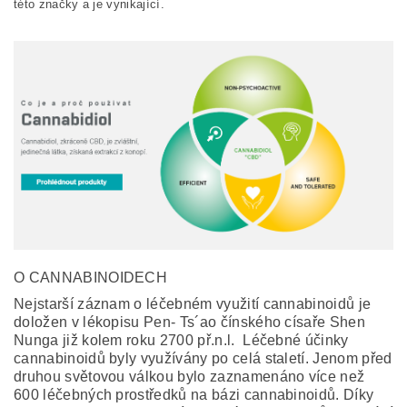
této značky a je vynikající.
Odesláním formuláře/objednávky vyjadřujete souhlas
se zpracováním osobních údajů v souladu s
definicí
ochrany osobních údajů
.
O CANNABINOIDECH
Nejstarší záznam o léčebném využití cannabinoidů je
doložen v lékopisu Pen- Ts´ao čínského císaře Shen
Nunga již kolem roku 2700 př.n.l. Léčebné účinky
cannabinoidů byly využívány po celá staletí. Jenom před
druhou světovou válkou bylo zaznamenáno více než
600 léčebných prostředků na bázi cannabinoidů. Díky