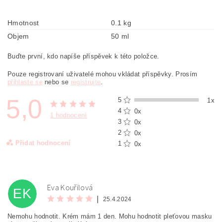
Hmotnost
0.1 kg
Objem
50 ml
Buďte první, kdo napíše příspěvek k této položce.
Pouze registrovaní uživatelé mohou vkládat příspěvky. Prosím
přihlaste se
nebo se
registrujte
.
5,0
5
1x
4
0x
1 hodnocení
3
0x
2
0x
Přidat hodnocení
1
0x
Eva Kouřilová
EK
|
25.4.2024
Nemohu hodnotit. Krém mám 1 den. Mohu hodnotit pleťovou masku