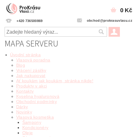
0 Kč
obchod@prokrasuvlasu.cz
+420 736500869
MAPA SERVERU
Úvodní stránka
Vlasová poradna
Blog
Vrácení zásilky
Jak nakupovat
Ať koukám jak koukám, stránka nikde!
Produkty v akci
Kontakty
Kyselina hyaluronová
Obchodní podmínky
Dárky
Novinky
Vlasová kosmetika
Šampony
Kondicionéry
Oleje