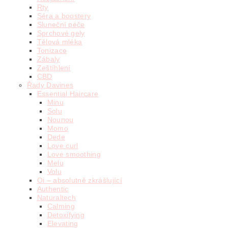
Rty
Séra a boostery
Sluneční péče
Sprchové gely
Tělová mléka
Tonizace
Zábaly
Zeštíhlení
CBD
Řady Davines
Essential Haircare
Minu
Solu
Nounou
Momo
Dede
Love curl
Love smoothing
Melu
Volu
Oi – absolutně zkrášlující
Authentic
Naturaltech
Calming
Detoxifying
Elevating