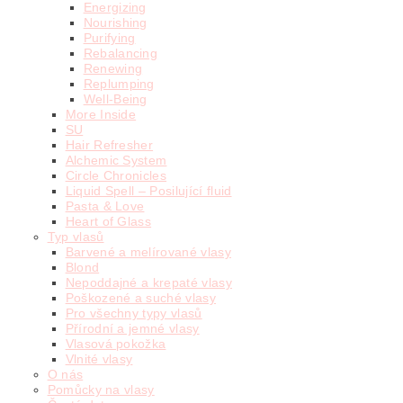
Energizing
Nourishing
Purifying
Rebalancing
Renewing
Replumping
Well-Being
More Inside
SU
Hair Refresher
Alchemic System
Circle Chronicles
Liquid Spell – Posilující fluid
Pasta & Love
Heart of Glass
Typ vlasů
Barvené a melírované vlasy
Blond
Nepoddajné a krepaté vlasy
Poškozené a suché vlasy
Pro všechny typy vlasů
Přírodní a jemné vlasy
Vlasová pokožka
Vlnité vlasy
O nás
Pomůcky na vlasy