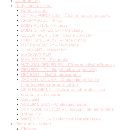
Časté dotazy
Řady comfort zone
Dárkové sady
ACTIVE PURENESS – Čištění mastné pokožky
AROMASOUL – Rituál
BODY ACTIVE – Fitness
BODY STRATEGIST – Celulitida
ESSENTIAL – Čištění běžné pokožky
FOOT SPECIALIST – Péče o nohy
HYDRAMEMORY – Hydratace
LUMINANT - rozjasnění
MASKOVÝ BAR
MAN SPACE – Pro muže
NATURAL REMEDIES – Přírodní léčivé přípravky
REMEDY – Zklidňující ochrana pokožky
RENIGHT – Noční obnova pleti
SACRED NATURE – Omlazující péče dle
nejpřísnějších norem EcoCert
SKIN REGIMEN – Ochrana pleti proti stresu,
stárnutí a znečištění
Specialist
SUBLIME SKIN – Omlazující péče
SUN SOUL SYSTEM – Omlazující sluneční péče
Tranquility
WATER SOUL – Ekologická sluneční řada
Pleť a tělo - řešení
Citlivost