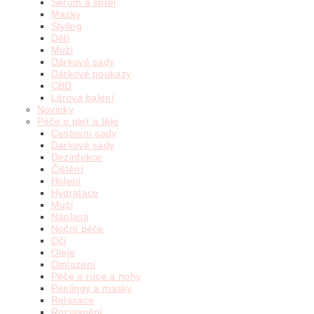
Sérum a sprej
Masky
Styling
Děti
Muži
Dárkové sady
Dárkové poukazy
CBD
Litrová balení
Novinky
Péče o pleť a tělo
Cestovní sady
Dárkové sady
Dezinfekce
Čištění
Holení
Hydratace
Muži
Náplasti
Noční péče
Oči
Oleje
Omlazení
Péče o ruce a nohy
Peelingy a masky
Relaxace
Rozjasnění