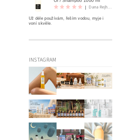
Oi / Shampoo 1000 ml
Dana Rejhová
|
Už déle používám, řeším vodou, myje i
voní skvěle.
INSTAGRAM