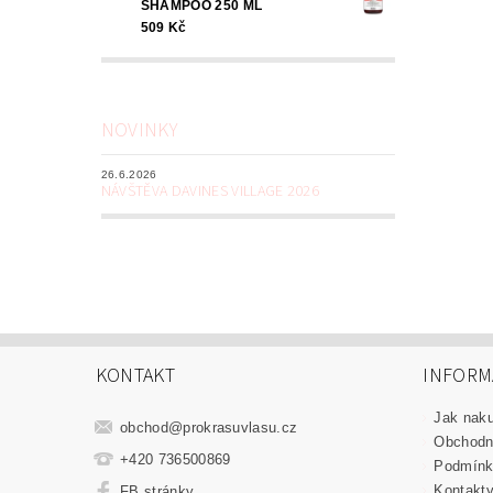
SHAMPOO 250 ML
509 Kč
NOVINKY
26.6.2026
NÁVŠTĚVA DAVINES VILLAGE 2026
KONTAKT
INFORM
Jak nak
obchod
@
prokrasuvlasu.cz
Obchodn
+420 736500869
Podmínk
Kontakt
FB stránky