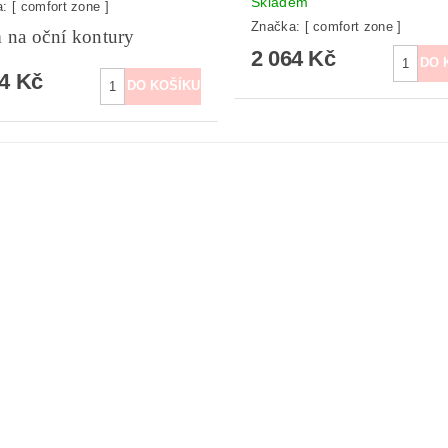
Skladem
a:
[ comfort zone ]
Značka:
[ comfort zone ]
 na oční kontury
2 064 Kč
84 Kč