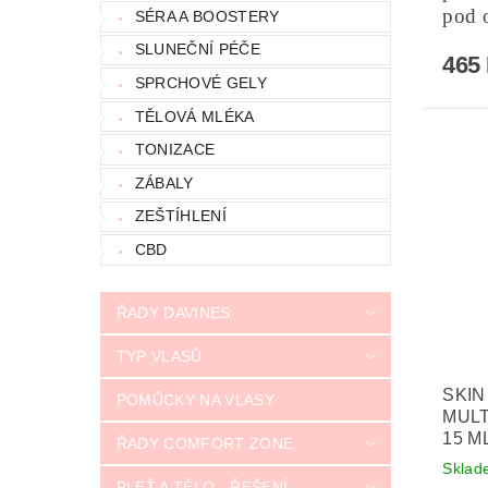
pod 
SÉRA A BOOSTERY
SLUNEČNÍ PÉČE
465
SPRCHOVÉ GELY
TĚLOVÁ MLÉKA
TONIZACE
ZÁBALY
ZEŠTÍHLENÍ
CBD
ŘADY DAVINES
TYP VLASŮ
SKIN
POMŮCKY NA VLASY
MULT
15 M
ŘADY COMFORT ZONE
Sklad
PLEŤ A TĚLO - ŘEŠENÍ