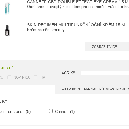
CANNEFF CBD DOUBLE EFFECT EYE CREAM 15 
Oční krém s dvojitým efektem pro odstranění vrásek a k
SKIN REGIMEN MULTIFUNKČNÍ OČNÍ KRÉM 15 ML
Krém na oční kontury
ZOBRAZIT VÍCE
 SKLADĚ
465
Kč
CE
NOVINKA
TIP
FILTR PODLE PARAMETRŮ, VLASTNOSTÍ
ČKY
comfort zone ]
(5)
Canneff
(1)