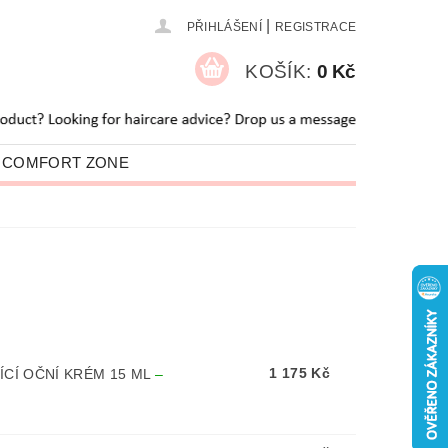
|
PŘIHLÁŠENÍ
REGISTRACE
KOŠÍK:
0 Kč
 COMFORT ZONE
O NÁS
BLOG
1 175 Kč
CÍ OČNÍ KRÉM 15 ML
–