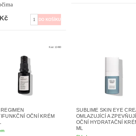
očima
 Kč
Kód:
12490
 REGIMEN
SUBLIME SKIN EYE CR
IFUNKČNÍ OČNÍ KRÉM
OMLAZUJÍCÍ A ZPEVŇUJÍ
L
OČNÍ HYDRATAČNÍ KRÉ
ML
em