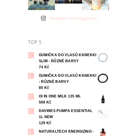
Sledovat na Instagramu
TOP 5
GUMIČKA DO VLASŮ KKNEKKI
SLIM - RŮZNÉ BARVY
74 Kč
GUMIČKA DO VLASŮ KKNEKKI
- RŮZNÉ BARVY
85 Kč
OI IN ONE MILK 135 ML
509 Kč
DAVINES PUMPA ESSENTIAL
1L NEW
129 Kč
NATURALTECH ENERGIZING -