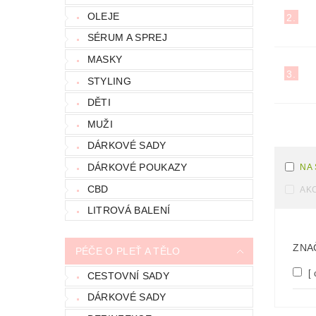
OLEJE
2.
SÉRUM A SPREJ
MASKY
3.
STYLING
DĚTI
MUŽI
DÁRKOVÉ SADY
DÁRKOVÉ POUKAZY
NA
CBD
AK
LITROVÁ BALENÍ
ZNA
PÉČE O PLEŤ A TĚLO
[ 
CESTOVNÍ SADY
DÁRKOVÉ SADY