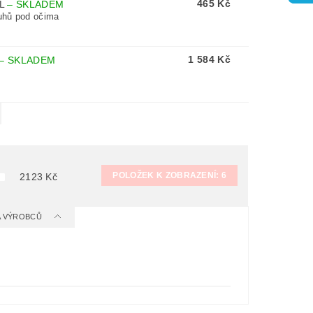
465 Kč
ML
–
SKLADEM
ruhů pod očima
1 584 Kč
–
SKLADEM
POLOŽEK K ZOBRAZENÍ:
6
2123
Kč
 A VÝROBCŮ