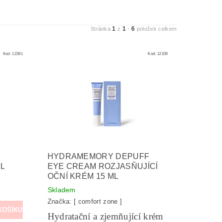
1
1
6
Stránka
z
-
položek celkem
Kód:
12281
Kód:
12109
HYDRAMEMORY DEPUFF
ML
EYE CREAM ROZJASŇUJÍCÍ
OČNÍ KRÉM 15 ML
Skladem
Značka:
[ comfort zone ]
Hydratační a zjemňující krém