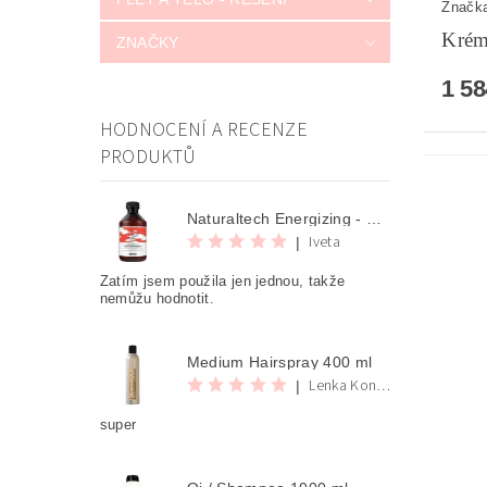
Značk
Krém
ZNAČKY
1 5
HODNOCENÍ A RECENZE
PRODUKTŮ
Naturaltech Energizing - Shampoo 250 ml
Iveta
|
Zatím jsem použila jen jednou, takže
nemůžu hodnotit.
Medium Hairspray 400 ml
Lenka Konvalinova
|
super