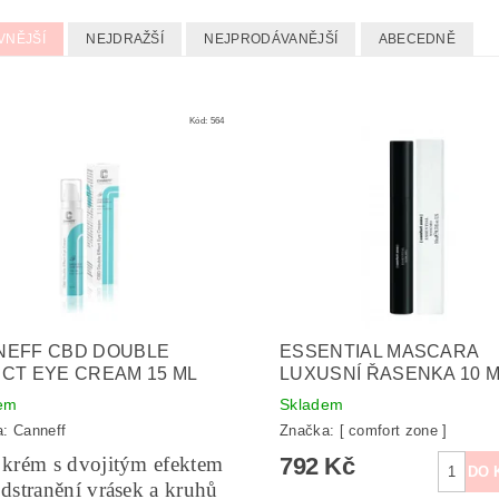
VNĚJŠÍ
NEJDRAŽŠÍ
NEJPRODÁVANĚJŠÍ
ABECEDNĚ
Kód:
564
NEFF CBD DOUBLE
ESSENTIAL MASCARA
CT EYE CREAM 15 ML
LUXUSNÍ ŘASENKA 10 
em
Skladem
a:
Canneff
Značka:
[ comfort zone ]
 krém s dvojitým efektem
792 Kč
dstranění vrásek a kruhů