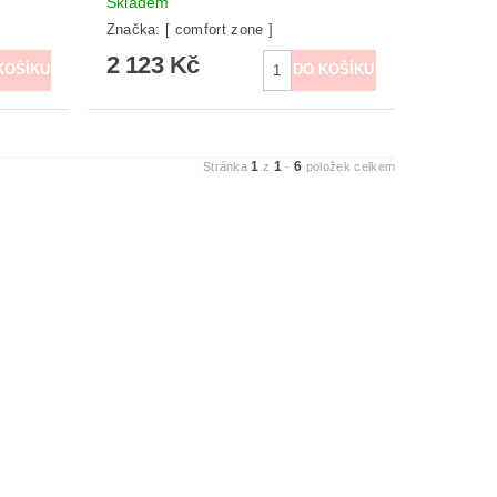
Skladem
Značka:
[ comfort zone ]
2 123 Kč
1
1
6
Stránka
z
-
položek celkem