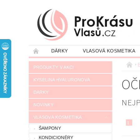
DÁRKY
VLASOVÁ KOSMETIKA
JAK NAKUPOVAT
VRÁCENÍ ZÁSILKY
P
PRODUKTY V AKCI
NAPIŠTE NÁM
OBCHODNÍ PODMÍNKY
OČ
KYSELINA HYALURONOVÁ
DÁRKY
NEJ
NOVINKY
VLASOVÁ KOSMETIKA
1.
ŠAMPONY
KONDICIONÉRY