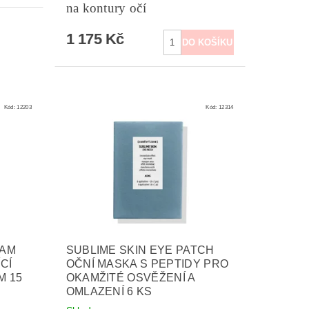
na kontury očí
1 175 Kč
Kód:
12203
Kód:
12314
EAM
SUBLIME SKIN EYE PATCH
CÍ
OČNÍ MASKA S PEPTIDY PRO
M 15
OKAMŽITÉ OSVĚŽENÍ A
OMLAZENÍ 6 KS