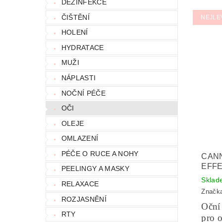
DEZINFEKCE
ČIŠTĚNÍ
NEJLE
HOLENÍ
HYDRATACE
MUŽI
NÁPLASTI
NOČNÍ PÉČE
OČI
OLEJE
OMLAZENÍ
PÉČE O RUCE A NOHY
CAN
EFFE
PEELINGY A MASKY
Sklad
RELAXACE
Značk
ROZJASNĚNÍ
Oční
RTY
pro o