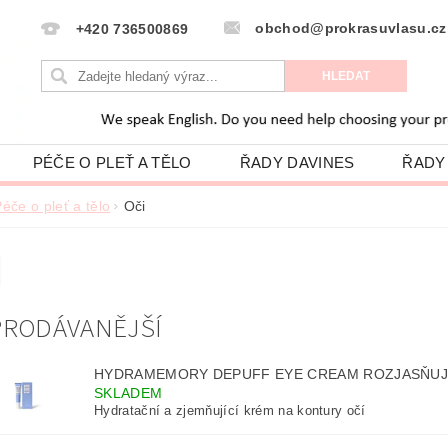
obchod@prokrasuvlasu.cz
+420 736500869
PÉČE O PLEŤ A TĚLO
ŘADY DAVINES
ŘADY
HODNOCENÍ OBCHODU
VLASOVÁ PORADNA
éče o pleť a tělo
Oči
PODMÍNKY OCHRANY OSOBNÍCH ÚDAJŮ
I
PRODÁVANĚJŠÍ
HYDRAMEMORY DEPUFF EYE CREAM ROZJASŇUJÍ
SKLADEM
Hydratační a zjemňující krém na kontury očí