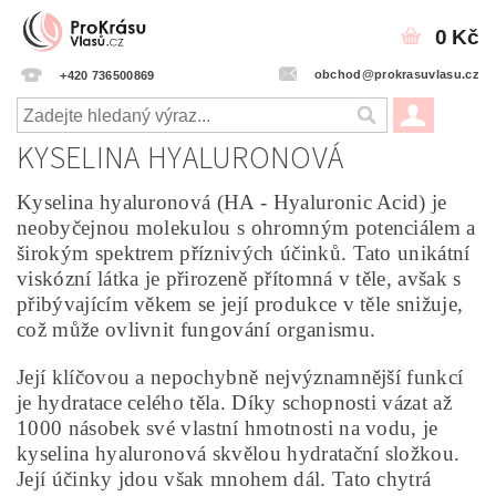
0 Kč
obchod@prokrasuvlasu.cz
+420 736500869
KYSELINA HYALURONOVÁ
Kyselina hyaluronová (HA - Hyaluronic Acid) je
neobyčejnou molekulou s ohromným potenciálem a
širokým spektrem příznivých účinků. Tato unikátní
viskózní látka je přirozeně přítomná v těle, avšak s
přibývajícím věkem se její produkce v těle snižuje,
což může ovlivnit fungování organismu.
Její klíčovou a nepochybně nejvýznamnější funkcí
je hydratace celého těla. Díky schopnosti vázat až
1000 násobek své vlastní hmotnosti na vodu, je
kyselina hyaluronová skvělou hydratační složkou.
Její účinky jdou však mnohem dál. Tato chytrá