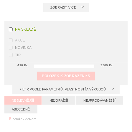
ZOBRAZIT VÍCE
NA SKLADĚ
AKCE
NOVINKA
TIP
490
Kč
3300
Kč
POLOŽEK K ZOBRAZENÍ:
5
FILTR PODLE PARAMETRŮ, VLASTNOSTÍ A VÝROBCŮ
NEJLEVNĚJŠÍ
NEJDRAŽŠÍ
NEJPRODÁVANĚJŠÍ
ABECEDNĚ
5
položek celkem