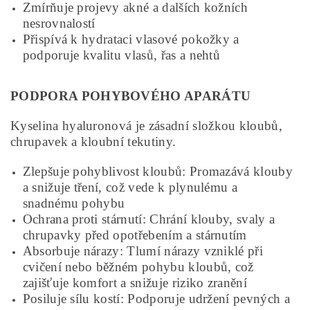
Zmírňuje projevy akné a dalších kožních
nesrovnalostí
Přispívá k hydrataci vlasové pokožky a
podporuje kvalitu vlasů, řas a nehtů
PODPORA POHYBOVÉHO APARÁTU
Kyselina hyaluronová je zásadní složkou kloubů,
chrupavek a kloubní tekutiny.
Zlepšuje pohyblivost kloubů: Promazává klouby
a snižuje tření, což vede k plynulému a
snadnému pohybu
Ochrana proti stárnutí: Chrání klouby, svaly a
chrupavky před opotřebením a stárnutím
Absorbuje nárazy: Tlumí nárazy vzniklé při
cvičení nebo běžném pohybu kloubů, což
zajišťuje komfort a snižuje riziko zranění
Posiluje sílu kostí: Podporuje udržení pevných a