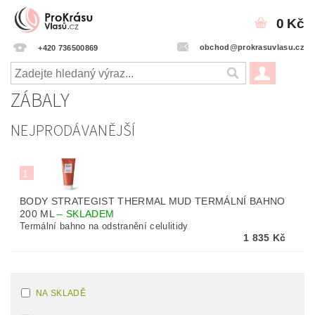
0 Kč
obchod@prokrasuvlasu.cz
+420 736500869
ZÁBALY
NEJPRODÁVANĚJŠÍ
1.
BODY STRATEGIST THERMAL MUD TERMÁLNÍ BAHNO
200 ML
–
SKLADEM
Termální bahno na odstranění celulitidy
1 835 Kč
NA SKLADĚ