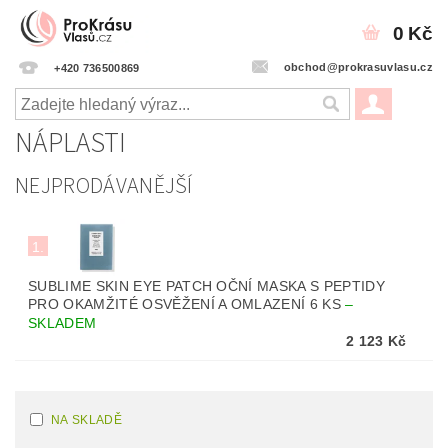
0 Kč
obchod@prokrasuvlasu.cz
+420 736500869
NÁPLASTI
NEJPRODÁVANĚJŠÍ
1.
SUBLIME SKIN EYE PATCH OČNÍ MASKA S PEPTIDY
PRO OKAMŽITÉ OSVĚŽENÍ A OMLAZENÍ 6 KS
–
SKLADEM
2 123 Kč
NA SKLADĚ