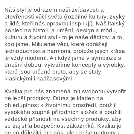
Náš styl je odrazem naší zvídavosti a
otevřenosti vůči světu (rozdílné kultury, zvyky
a lidé, kteří nás opravdu inspirují). Náš italský
pohled na historii a umění, design a módu,
kulturu a životní styl - to je naše dědictví a to,
kdo jsme. Milujeme věci, které odrážejí
jednoduchost a harmonii, protože jejich krása
je vždy moderní. A i když jsme v symbióze s
dnešní dobou, vytváříme koncepty a výrobky,
které jsou určené proto, aby se staly
klasickými i nadčasovými.
Kvalita pro nás znamená mít svobodu vytvořit
nejlepší produkty. Důraz je kladen na
ohleduplnost k životnímu prostředí, použití
vysokého stupně přírodních složek a použití
vědecké přísnosti na všechny produkty, aby
se zajistila bezpečnost zákazníků. Kvalita je
nejen důležitá pro nás, ale i naše partnery a