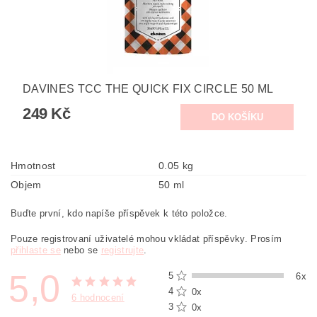
DAVINES TCC THE QUICK FIX CIRCLE 50 ML
249 Kč
Hmotnost
0.05 kg
Objem
50 ml
Buďte první, kdo napíše příspěvek k této položce.
Pouze registrovaní uživatelé mohou vkládat příspěvky. Prosím
přihlaste se
nebo se
registrujte
.
5,0
5
6x
4
0x
6 hodnocení
3
0x