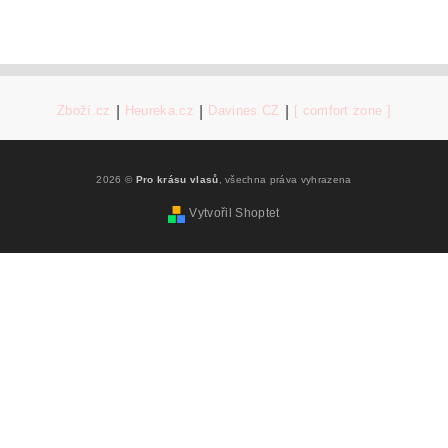
Zboží.cz
|
Heureka.cz
|
Davines CZ
|
[ comfort zone ]
2026 ©
Pro krásu vlasů
, všechna práva vyhrazena
Vytvořil Shoptet