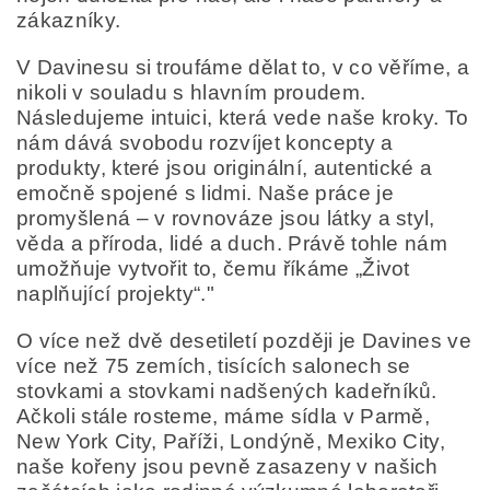
zákazníky.
V Davinesu si troufáme dělat to, v co věříme, a
nikoli v souladu s hlavním proudem.
Následujeme intuici, která vede naše kroky. To
nám dává svobodu rozvíjet koncepty a
produkty, které jsou originální, autentické a
emočně spojené s lidmi. Naše práce je
promyšlená – v rovnováze jsou látky a styl,
věda a příroda, lidé a duch. Právě tohle nám
umožňuje vytvořit to, čemu říkáme „Život
naplňující projekty“."
O více než dvě desetiletí později je Davines ve
více než 75 zemích, tisících salonech se
stovkami a stovkami nadšených kadeřníků.
Ačkoli stále rosteme, máme sídla v Parmě,
New York City, Paříži, Londýně, Mexiko City,
naše kořeny jsou pevně zasazeny v našich