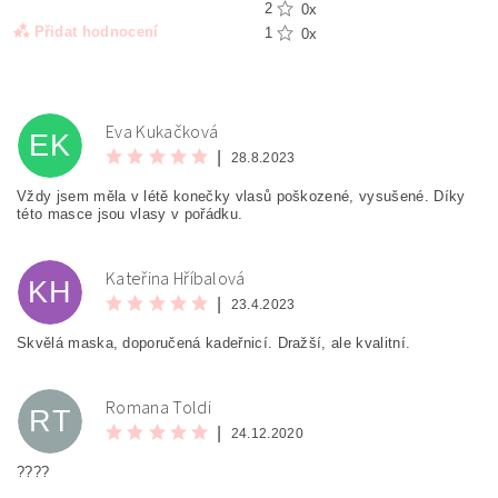
2
0x
Přidat hodnocení
1
0x
Eva Kukačková
EK
|
28.8.2023
Vždy jsem měla v létě konečky vlasů poškozené, vysušené. Díky
této masce jsou vlasy v pořádku.
Kateřina Hříbalová
KH
|
23.4.2023
Skvělá maska, doporučená kadeřnicí. Dražší, ale kvalitní.
Odesláním formuláře/objednávky vyjadřujete souhlas
se zpracováním osobních údajů v souladu s
definicí
Romana Toldi
ochrany osobních údajů
.
RT
|
24.12.2020
????