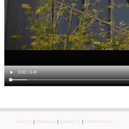
Zboží.cz
|
Heureka.cz
|
Davines CZ
|
[ comfort zone ]