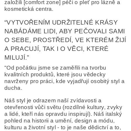
založili [comfort zone] péči o pleť pro lázně a
kosmetická centra.
“VYTVOŘENÍM UDRŽITELNÉ KRÁSY
Odesláním formuláře/objednávky vyjadřujete souhlas
se zpracováním osobních údajů v souladu s
definicí
NABÁDÁME LIDI, ABY PEČOVALI SAMI
ochrany osobních údajů
.
O SEBE, PROSTŘEDÍ, VE KTERÉM ŽIJÍ
A PRACUJÍ, TAK I O VĚCI, KTERÉ
MILUJÍ.”
"Od počátku jsme se zaměřili na tvorbu
kvalitních produktů, které jsou vědecky
navrženy pro práci, kde vyjadřují osobitý styl a
ducha.
Náš styl je odrazem naší zvídavosti a
otevřenosti vůči světu (rozdílné kultury, zvyky
a lidé, kteří nás opravdu inspirují). Náš italský
pohled na historii a umění, design a módu,
kulturu a životní styl - to je naše dědictví a to,