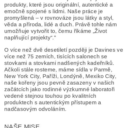
produkty, které jsou originální, autentické a
emočně spojené s lidmi. Naše práce je
promyšlená – v rovnováze jsou látky a styl,
věda a příroda, lidé a duch. Právě tohle nám
umožňuje vytvořit to, čemu říkáme „Život
naplňující projekty“."
O více než dvě desetiletí později je Davines ve
více než 75 zemích, tisících salonech se
stovkami a stovkami nadšených kadeřníků.
Ačkoli stále rosteme, máme sídla v Parmě,
New York City, Paříži, Londýně, Mexiko City,
naše kořeny jsou pevně zasazeny v našich
začátcích jako rodinné výzkumné laboratoři
vedené stejnou touhou po kvalitních
produktech s autentickým přístupem a
nadčasovým odvoláním.
NAŠE MISE