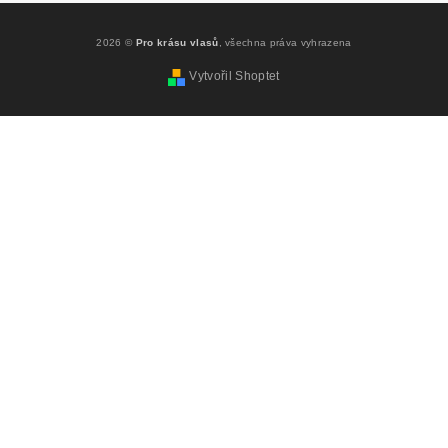
2026 ©
Pro krásu vlasů
, všechna práva vyhrazena
Vytvořil Shoptet