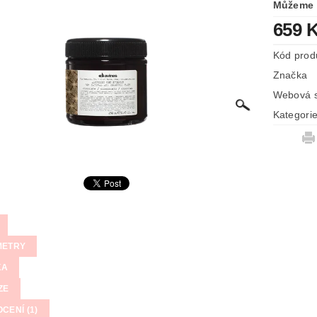
Můžeme 
659 
Kód prod
Značka
Webová s
Kategori
METRY
KA
ZE
CENÍ (1)