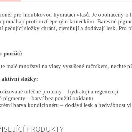
ionér pro hloubkovou hydrataci vlasů. Je obohacený o h
 a pomáhají proti roztřepeným konečkům. Barevné pigmen
ní pečující složky chrání, zjemňují a dodávají lesk. Pro 
 použití:
te malé množství na vlasy vysušené ručníkem, nechte pů
 aktivní složky:
lizované mléčné proteiny – hydratují a regenerují
é pigmenty – barví bez použití oxidantu
rétní barva kondicionéru – dodává lesk a hedvábnost v
ISEJÍCÍ PRODUKTY