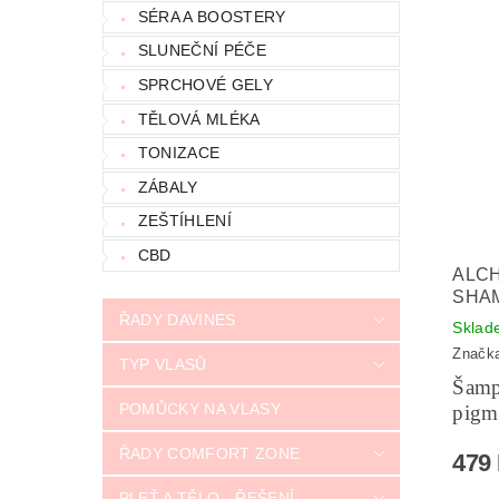
SÉRA A BOOSTERY
SLUNEČNÍ PÉČE
SPRCHOVÉ GELY
TĚLOVÁ MLÉKA
TONIZACE
ZÁBALY
ZEŠTÍHLENÍ
CBD
ALCH
SHAM
ŘADY DAVINES
Sklad
Značk
TYP VLASŮ
Šamp
POMŮCKY NA VLASY
pigm
ŘADY COMFORT ZONE
479
PLEŤ A TĚLO - ŘEŠENÍ