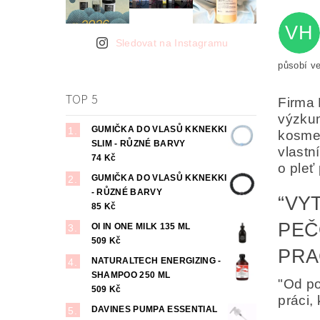
VH
Sledovat na Instagramu
působí ve
TOP 5
Firma 
výzkum
GUMIČKA DO VLASŮ KKNEKKI
kosmet
Odesl
SLIM - RŮZNÉ BARVY
vlastn
osob
74 Kč
o pleť
GUMIČKA DO VLASŮ KKNEKKI
- RŮZNÉ BARVY
“VY
85 Kč
PEČ
OI IN ONE MILK 135 ML
509 Kč
PRAC
NATURALTECH ENERGIZING -
SHAMPOO 250 ML
"Od po
509 Kč
práci,
DAVINES PUMPA ESSENTIAL