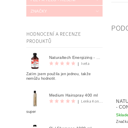
ZNAČKY
POD
HODNOCENÍ A RECENZE
PRODUKTŮ
Naturaltech Energizing - Shampoo 250 ml
Iveta
|
Zatím jsem použila jen jednou, takže
nemůžu hodnotit.
Medium Hairspray 400 ml
Lenka Konvalinova
NAT
|
- CO
super
Sklad
Značk