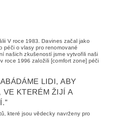
álii V roce 1983. Davines začal jako
ro péči o vlasy pro renomované
í našich zkušeností jsme vytvořili naši
obních údajů v souladu s
definicí ochrany
 roce 1996 založili [comfort zone] péči
ABÁDÁME LIDI, ABY
 VE KTERÉM ŽIJÍ A
.”
tů, které jsou vědecky navrženy pro