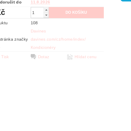
doručit do
11.8.2026
Kč
uktu
108
Davines
tránka značky
davines.com/cz/home/index/
e
Kondicionéry
Tisk
Dotaz
Hlídat cenu