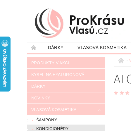
DÁRKY
VLASOVÁ KOSMETIKA
JAK NAKUPOVAT
VRÁCENÍ ZÁSILKY
PRODUKTY V AKCI
NAPIŠTE NÁM
OBCHODNÍ PODMÍNKY
AL
KYSELINA HYALURONOVÁ
DÁRKY
NOVINKY
VLASOVÁ KOSMETIKA
ŠAMPONY
KONDICIONÉRY