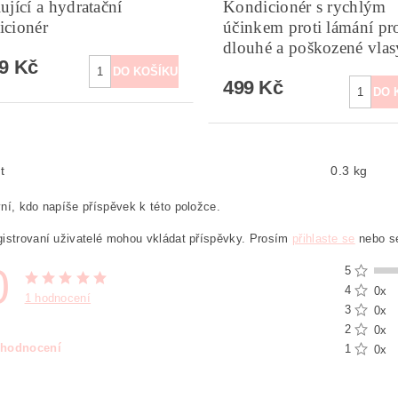
ující a hydratační
Kondicionér s rychlým
icionér
účinkem proti lámání pr
dlouhé a poškozené vlas
99 Kč
499 Kč
t
0.3 kg
ní, kdo napíše příspěvek k této položce.
istrovaní uživatelé mohou vkládat příspěvky. Prosím
přihlaste se
nebo 
0
5
4
0x
1 hodnocení
3
0x
2
0x
 hodnocení
1
0x