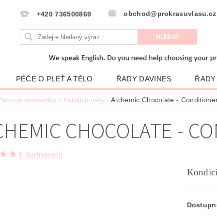
obchod@prokrasuvlasu.cz
+420 736500869
PÉČE O PLEŤ A TĚLO
ŘADY DAVINES
ŘADY
HODNOCENÍ OBCHODU
VLASOVÁ PORADNA
Vlasová kosmetika
Kondicionéry
Alchemic Chocolate - Conditione
PODMÍNKY OCHRANY OSOBNÍCH ÚDAJŮ
CHEMIC CHOCOLATE - CO
1 hodnocení
Kondici
Dostupn