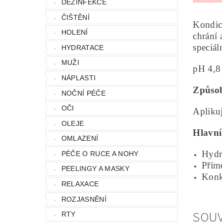
DEZINFEKCE
ČIŠTĚNÍ
Kondic
HOLENÍ
chrání
speciál
HYDRATACE
MUŽI
pH 4,8
NÁPLASTI
Způsob
NOČNÍ PÉČE
OČI
Aplikuj
OLEJE
Hlavní
OMLAZENÍ
Hydro
PÉČE O RUCE A NOHY
Přím
PEELINGY A MASKY
Konk
RELAXACE
ROZJASNĚNÍ
SOUV
RTY