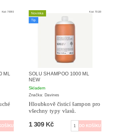
Kód:
70093
Kód:
70130
Novinka
Tip
0 ML
SOLU SHAMPOO 1000 ML
NEW
Skladem
Značka:
Davines
uché
Hloubkově čisticí šampon pro
všechny typy vlasů.
1 309 Kč