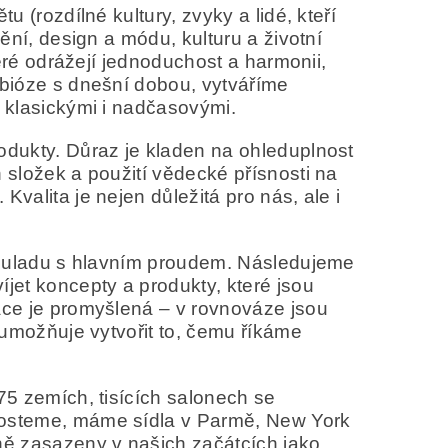
u (rozdílné kultury, zvyky a lidé, kteří
mění, design a módu, kulturu a životní
které odrážejí jednoduchost a harmonii,
mbióze s dnešní dobou, vytváříme
y klasickými i nadčasovými.
rodukty. Důraz je kladen na ohleduplnost
h složek a použití vědecké přísnosti na
valita je nejen důležitá pro nás, ale i
v souladu s hlavním proudem. Následujeme
íjet koncepty a produkty, které jsou
ráce je promyšlená – v rovnováze jsou
m umožňuje vytvořit to, čemu říkáme
 75 zemích, tisících salonech se
 rosteme, máme sídla v Parmě, New York
vně zasazeny v našich začátcích jako