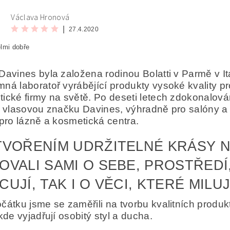
Václava Hronová
|
27.4.2020
lmi dobře
Davines byla založena rodinou Bolatti v Parmě v It
ná laboratoř vyrábějící produkty vysoké kvality p
ické firmy na světě. Po deseti letech zdokonalován
áním formuláře/objednávky vyjadřujete souhlas se zpracováním os
í vlasovou značku Davines, výhradně pro salóny a v
ních údajů
.
 pro lázně a kosmetická centra.
TVOŘENÍM UDRŽITELNÉ KRÁSY N
OVALI SAMI O SEBE, PROSTŘEDÍ,
UJÍ, TAK I O VĚCI, KTERÉ MILUJÍ
čátku jsme se zaměřili na tvorbu kvalitních produk
 kde vyjadřují osobitý styl a ducha.