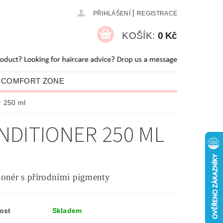
|
PŘIHLÁŠENÍ
REGISTRACE
KOŠÍK:
0 Kč
 COMFORT ZONE
O NÁS
BLOG
r 250 ml
NDITIONER 250 ML
onér s přírodními pigmenty
ost
Skladem