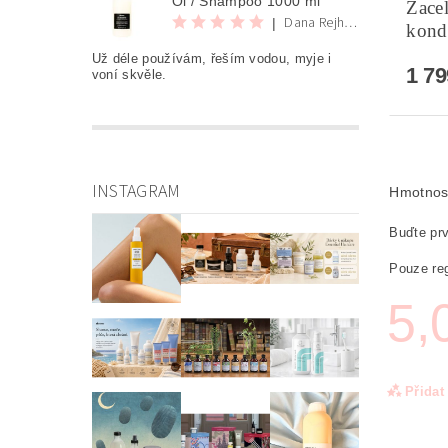
Oi / Shampoo 1000 ml
Zacel
Dana Rejhová
|
kond
Už déle používám, řeším vodou, myje i
1 7
voní skvěle.
INSTAGRAM
Hmotnos
Buďte prv
Pouze reg
5,
Přidat