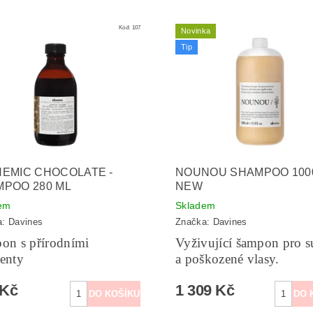
Kód:
107
Novinka
Tip
EMIC CHOCOLATE -
NOUNOU SHAMPOO 100
POO 280 ML
NEW
em
Skladem
a:
Davines
Značka:
Davines
on s přírodními
Vyživující šampon pro s
enty
a poškozené vlasy.
 Kč
1 309 Kč