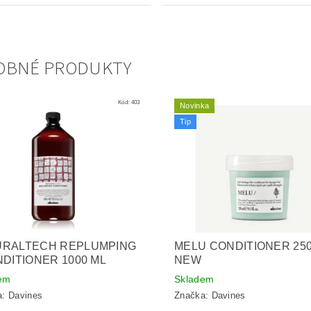
OBNÉ PRODUKTY
Kód:
403
Novinka
Tip
URALTECH REPLUMPING
MELU CONDITIONER 250
NDITIONER 1000 ML
NEW
em
Skladem
a:
Davines
Značka:
Davines