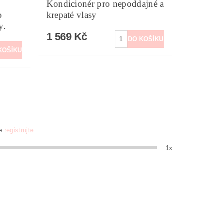
Kondicionér pro nepoddajné a
o
krepaté vlasy
y.
1 569 Kč
se
registrujte
.
1x