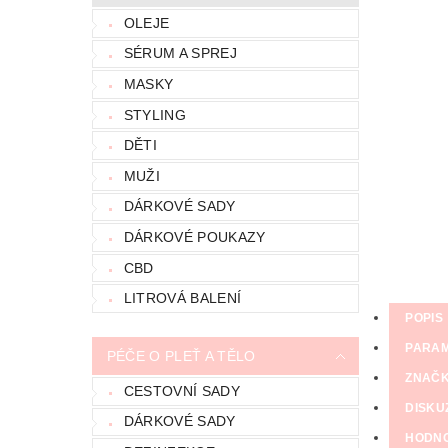
OLEJE
SÉRUM A SPREJ
MASKY
STYLING
DĚTI
MUŽI
DÁRKOVÉ SADY
DÁRKOVÉ POUKAZY
CBD
LITROVÁ BALENÍ
POPIS
PARA
PÉČE O PLEŤ A TĚLO
ZNAČ
CESTOVNÍ SADY
DISKU
DÁRKOVÉ SADY
HODNO