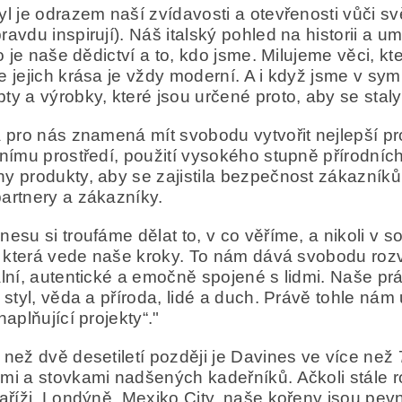
yl je odrazem naší zvídavosti a otevřenosti vůči svět
ravdu inspirují). Náš italský pohled na historii a u
 to je naše dědictví a to, kdo jsme. Milujeme věci, 
e jejich krása je vždy moderní. A i když jsme v sy
ty a výrobky, které jsou určené proto, aby se stal
a pro nás znamená mít svobodu vytvořit nejlepší p
tnímu prostředí, použití vysokého stupně přírodníc
y produkty, aby se zajistila bezpečnost zákazníků. K
artnery a zákazníky.
nesu si troufáme dělat to, v co věříme, a nikoli 
i, která vede naše kroky. To nám dává svobodu rozv
ální, autentické a emočně spojené s lidmi. Naše p
a styl, věda a příroda, lidé a duch. Právě tohle ná
naplňující projekty“."
 než dvě desetiletí později je Davines ve více než
mi a stovkami nadšených kadeřníků. Ačkoli stále
Paříži, Londýně, Mexiko City, naše kořeny jsou pe