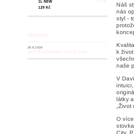
1L NEW
Náš st
129 Kč
nás op
styl -
protož
koncep
NOVINKY
Kvalit
26.6.2026
k živo
NÁVŠTĚVA DAVINES VILLAGE 2026
všechn
naše p
V Davi
intuic
origin
látky 
„Život 
O více
stovka
City, 