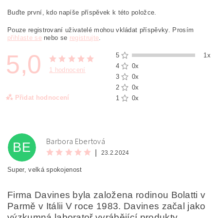
Buďte první, kdo napíše příspěvek k této položce.
Pouze registrovaní uživatelé mohou vkládat příspěvky. Prosím
přihlaste se
nebo se
registrujte
.
5,0
5
1x
4
0x
1 hodnocení
3
0x
2
0x
Přidat hodnocení
1
0x
Barbora Ebertová
BE
|
23.2.2024
Super, velká spokojenost
Firma Davines byla založena rodinou Bolatti v
Parmě v Itálii V roce 1983. Davines začal jako
výzkumná laboratoř vyrábějící produkty