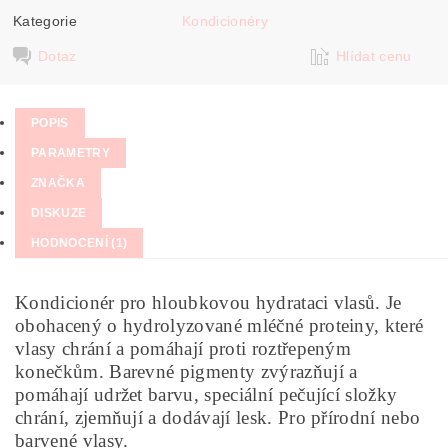
Kategorie
Kondicionéry
Dotaz
Hlídat cenu
POPIS
PARAMETRY
ZNAČKA
DISKUZE
HODNOCENÍ (1)
Kondicionér pro hloubkovou hydrataci vlasů. Je
obohacený o hydrolyzované mléčné proteiny, které
vlasy chrání a pomáhají proti roztřepeným
konečkům. Barevné pigmenty zvýrazňují a
pomáhají udržet barvu, speciální pečující složky
chrání, zjemňují a dodávají lesk. Pro přírodní nebo
barvené vlasy.