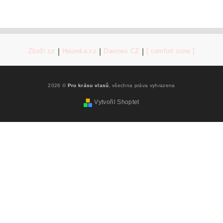
Zboží.cz
|
Heureka.cz
|
Davines CZ
|
[ comfort zone ]
2026 ©
Pro krásu vlasů
, všechna práva vyhrazena
Vytvořil Shoptet