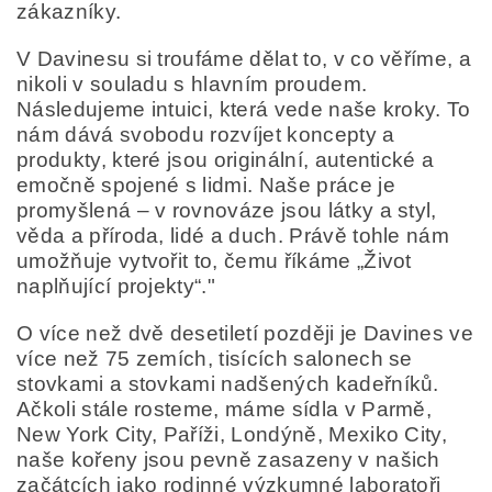
zákazníky.
V Davinesu si troufáme dělat to, v co věříme, a
nikoli v souladu s hlavním proudem.
Následujeme intuici, která vede naše kroky. To
nám dává svobodu rozvíjet koncepty a
produkty, které jsou originální, autentické a
emočně spojené s lidmi. Naše práce je
promyšlená – v rovnováze jsou látky a styl,
věda a příroda, lidé a duch. Právě tohle nám
umožňuje vytvořit to, čemu říkáme „Život
naplňující projekty“."
O více než dvě desetiletí později je Davines ve
více než 75 zemích, tisících salonech se
stovkami a stovkami nadšených kadeřníků.
Ačkoli stále rosteme, máme sídla v Parmě,
New York City, Paříži, Londýně, Mexiko City,
naše kořeny jsou pevně zasazeny v našich
začátcích jako rodinné výzkumné laboratoři