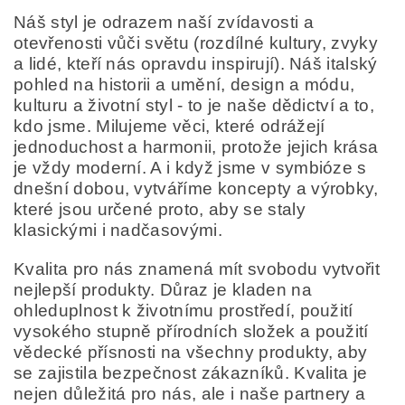
Náš styl je odrazem naší zvídavosti a
otevřenosti vůči světu (rozdílné kultury, zvyky
a lidé, kteří nás opravdu inspirují). Náš italský
pohled na historii a umění, design a módu,
kulturu a životní styl - to je naše dědictví a to,
kdo jsme. Milujeme věci, které odrážejí
jednoduchost a harmonii, protože jejich krása
je vždy moderní. A i když jsme v symbióze s
dnešní dobou, vytváříme koncepty a výrobky,
které jsou určené proto, aby se staly
klasickými i nadčasovými.
Kvalita pro nás znamená mít svobodu vytvořit
nejlepší produkty. Důraz je kladen na
ohleduplnost k životnímu prostředí, použití
vysokého stupně přírodních složek a použití
vědecké přísnosti na všechny produkty, aby
se zajistila bezpečnost zákazníků. Kvalita je
nejen důležitá pro nás, ale i naše partnery a