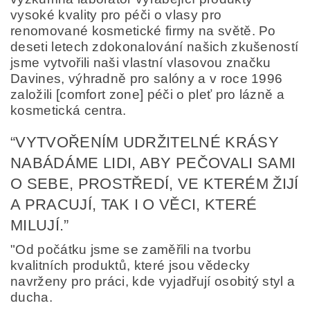
vysoké kvality pro péči o vlasy pro
renomované kosmetické firmy na světě. Po
Odesláním formuláře/objednávky vyjadřujete souhlas
deseti letech zdokonalování našich zkušeností
se zpracováním osobních údajů v souladu s
definicí
jsme vytvořili naši vlastní vlasovou značku
ochrany osobních údajů
.
Davines, výhradně pro salóny a v roce 1996
založili [comfort zone] péči o pleť pro lázně a
kosmetická centra.
“VYTVOŘENÍM UDRŽITELNÉ KRÁSY
NABÁDÁME LIDI, ABY PEČOVALI SAMI
O SEBE, PROSTŘEDÍ, VE KTERÉM ŽIJÍ
A PRACUJÍ, TAK I O VĚCI, KTERÉ
MILUJÍ.”
"Od počátku jsme se zaměřili na tvorbu
kvalitních produktů, které jsou vědecky
navrženy pro práci, kde vyjadřují osobitý styl a
ducha.