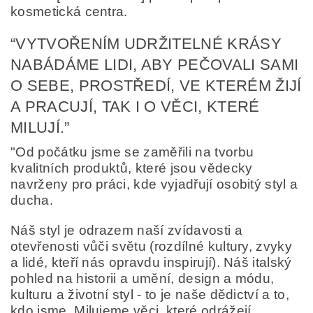
kosmetická centra.
“VYTVOŘENÍM UDRŽITELNÉ KRÁSY
Odesláním formuláře/objednávky vyjadřujete souhlas
se zpracováním osobních údajů v souladu s
definicí
NABÁDÁME LIDI, ABY PEČOVALI SAMI
ochrany osobních údajů
.
O SEBE, PROSTŘEDÍ, VE KTERÉM ŽIJÍ
A PRACUJÍ, TAK I O VĚCI, KTERÉ
MILUJÍ.”
"Od počátku jsme se zaměřili na tvorbu
kvalitních produktů, které jsou vědecky
navrženy pro práci, kde vyjadřují osobitý styl a
ducha.
Náš styl je odrazem naší zvídavosti a
otevřenosti vůči světu (rozdílné kultury, zvyky
a lidé, kteří nás opravdu inspirují). Náš italský
pohled na historii a umění, design a módu,
kulturu a životní styl - to je naše dědictví a to,
kdo jsme. Milujeme věci, které odrážejí