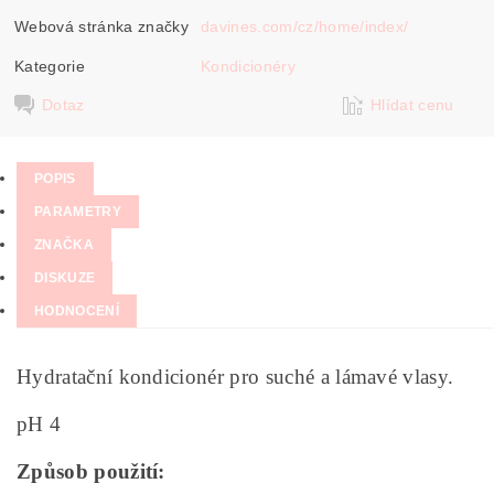
Webová stránka značky
davines.com/cz/home/index/
Kategorie
Kondicionéry
Dotaz
Hlídat cenu
POPIS
PARAMETRY
ZNAČKA
DISKUZE
HODNOCENÍ
Hydratační kondicionér pro suché a lámavé vlasy.
pH 4
Způsob použití: