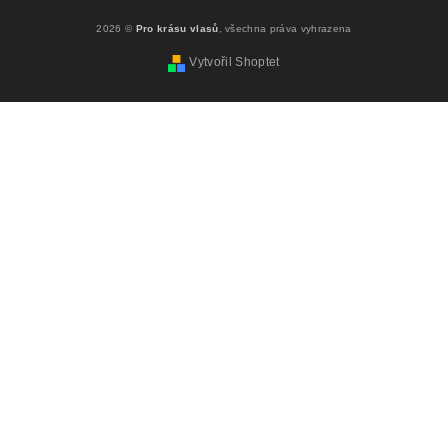
2026 ©
Pro krásu vlasů
, všechna práva vyhrazena
Vytvořil Shoptet