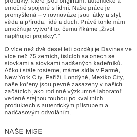
produkty, které jsou originální, autentické a
emočně spojené s lidmi. Naše práce je
promyšlená – v rovnováze jsou látky a styl,
věda a příroda, lidé a duch. Právě tohle nám
umožňuje vytvořit to, čemu říkáme „Život
naplňující projekty“."
O více než dvě desetiletí později je Davines ve
více než 75 zemích, tisících salonech se
stovkami a stovkami nadšených kadeřníků.
Ačkoli stále rosteme, máme sídla v Parmě,
New York City, Paříži, Londýně, Mexiko City,
naše kořeny jsou pevně zasazeny v našich
začátcích jako rodinné výzkumné laboratoři
vedené stejnou touhou po kvalitních
produktech s autentickým přístupem a
nadčasovým odvoláním.
NAŠE MISE