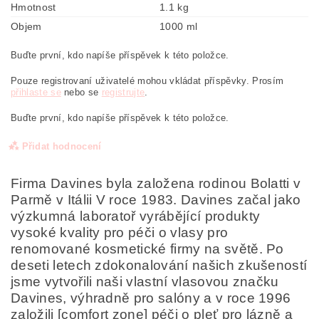
Hmotnost
1.1 kg
Objem
1000 ml
Buďte první, kdo napíše příspěvek k této položce.
Pouze registrovaní uživatelé mohou vkládat příspěvky. Prosím
přihlaste se
nebo se
registrujte
.
Buďte první, kdo napíše příspěvek k této položce.
Přidat hodnocení
Firma Davines byla založena rodinou Bolatti v
Parmě v Itálii V roce 1983. Davines začal jako
výzkumná laboratoř vyrábějící produkty
vysoké kvality pro péči o vlasy pro
renomované kosmetické firmy na světě. Po
deseti letech zdokonalování našich zkušeností
jsme vytvořili naši vlastní vlasovou značku
Davines, výhradně pro salóny a v roce 1996
založili [comfort zone] péči o pleť pro lázně a