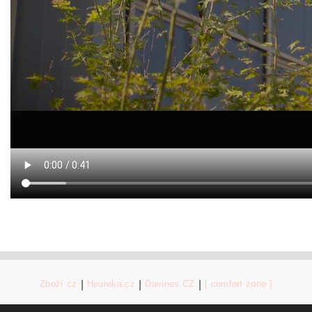
Zboží.cz
|
Heureka.cz
|
Davines CZ
|
[ comfort zone ]