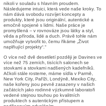
nikoli v souladu s hlavním proudem.
Následujeme intuici, která vede naše kroky. To
nám dává svobodu rozvíjet koncepty a
produkty, které jsou originální, autentické a
emočně spojené s lidmi. Naše práce je
promyšlená – v rovnováze jsou látky a styl,
věda a příroda, lidé a duch. Právě tohle nám
umožňuje vytvořit to, čemu říkáme „Život
naplňující projekty“."
O více než dvě desetiletí později je Davines ve
více než 75 zemích, tisících salonech se
stovkami a stovkami nadšených kadeřníků.
Ačkoli stále rosteme, máme sídla v Parmě,
New York City, Paříži, Londýně, Mexiko City,
naše kořeny jsou pevně zasazeny v našich
začátcích jako rodinné výzkumné laboratoři
vedené stejnou touhou po kvalitních
produktech s autentickým přístupem a