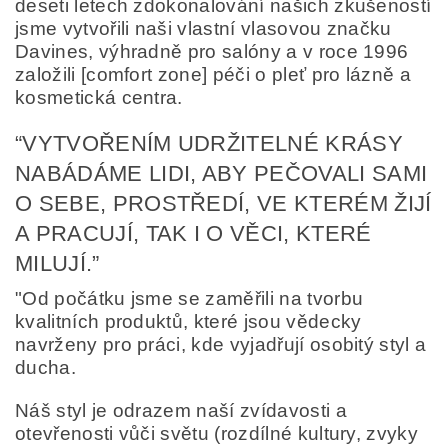
deseti letech zdokonalování našich zkušeností
jsme vytvořili naši vlastní vlasovou značku
Davines, výhradně pro salóny a v roce 1996
založili [comfort zone] péči o pleť pro lázně a
kosmetická centra.
“VYTVOŘENÍM UDRŽITELNÉ KRÁSY
Odesláním formuláře/objednávky vyjadřujete souhlas
se zpracováním osobních údajů v souladu s
definicí
NABÁDÁME LIDI, ABY PEČOVALI SAMI
ochrany osobních údajů
.
O SEBE, PROSTŘEDÍ, VE KTERÉM ŽIJÍ
A PRACUJÍ, TAK I O VĚCI, KTERÉ
MILUJÍ.”
"Od počátku jsme se zaměřili na tvorbu
kvalitních produktů, které jsou vědecky
navrženy pro práci, kde vyjadřují osobitý styl a
ducha.
Náš styl je odrazem naší zvídavosti a
otevřenosti vůči světu (rozdílné kultury, zvyky