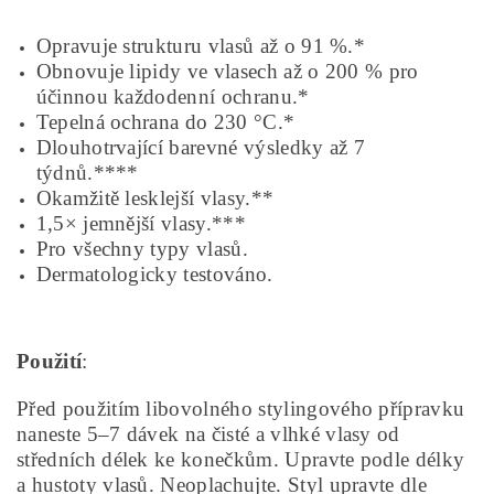
Opravuje strukturu vlasů až o 91 %.*
Obnovuje lipidy ve vlasech až o 200 % pro
účinnou každodenní ochranu.*
Tepelná ochrana do 230 °C.*
Dlouhotrvající barevné výsledky až 7
týdnů.****
Okamžitě lesklejší vlasy.**
1,5× jemnější vlasy.***
Pro všechny typy vlasů.
Dermatologicky testováno.
Použití
:
Před použitím libovolného stylingového přípravku
naneste 5–7 dávek na čisté a vlhké vlasy od
středních délek ke konečkům. Upravte podle délky
a hustoty vlasů. Neoplachujte. Styl upravte dle