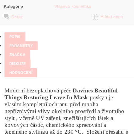
Kategorie
Vlasová kosmetika
Dotaz
Hlídat cenu
POPIS
PARAMETRY
ZNAČKA
DISKUZE
HODNOCENÍ
Moderní bezoplachová péče
Davines Beautiful
Things Restoring Leave-In Mask
poskytuje
vlasům kompletní ochranu před mnoha
nepříznivými vlivy okolního prostředí a životního
stylu, včetně UV záření, znečišťujících látek a
kovových částic, chemického zpracování a
tepelného stylingu až do 230 °C. Složení přesahuje