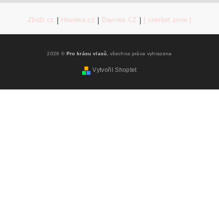
Zboží.cz
|
Heureka.cz
|
Davines CZ
|
[ comfort zone ]
2026 ©
Pro krásu vlasů
, všechna práva vyhrazena
Vytvořil Shoptet