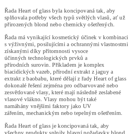
Řada Heart of glass byla koncipovaná tak, aby
splňovala potřeby všech typů světlých vlasů, ať už
přirozených blond nebo chemicky ošetřených.
Řada má vynikající kosmetický účinek v kombinaci
s výživnými, posilujícími a ochrannými vlastnostmi
získanými díky přítomnosti vysoce
účinných technologických prvků a
přírodních surovin. Příkladem je komplex
biacidických vazeb, přírodní extrakt z jaguy a
extrakt z baobabu, které dělají z řady Heart of glass
dokonalé řešení zejména pro odbarvované nebo
zesvětlované vlasy, které mají následně zeslabené
vlasové vlákno. Vlasy mohou být také
namáhány vnějšími faktory jako UV
zářením, mechanickým nebo tepelným ošetřením.
Řada Heart of glass je koncipovaná tak, aby
všechny produkty splnily hlavní požadavky blond