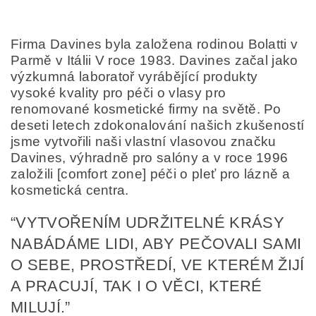
Firma Davines byla založena rodinou Bolatti v
Parmě v Itálii V roce 1983. Davines začal jako
výzkumná laboratoř vyrábějící produkty
vysoké kvality pro péči o vlasy pro
renomované kosmetické firmy na světě. Po
deseti letech zdokonalování našich zkušeností
jsme vytvořili naši vlastní vlasovou značku
Davines, výhradně pro salóny a v roce 1996
založili [comfort zone] péči o pleť pro lázně a
kosmetická centra.
Odesláním formuláře/objednávky vyjadřujete souhlas
se zpracováním osobních údajů v souladu s
definicí
“VYTVOŘENÍM UDRŽITELNÉ KRÁSY
ochrany osobních údajů
.
NABÁDÁME LIDI, ABY PEČOVALI SAMI
O SEBE, PROSTŘEDÍ, VE KTERÉM ŽIJÍ
A PRACUJÍ, TAK I O VĚCI, KTERÉ
MILUJÍ.”