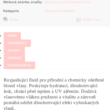
Webová stránka značky
davines.com/cz/home/index/
Kategorie
Vlasová kosmetika
Dotaz
Hlídat cenu
POPIS
PARAMETRY
ZNAČKA
DISKUZE
HODNOCENÍ (1)
Rozjasňující fluid pro přírodní a chemicky ošetřené
blond vlasy. Poskytuje hydrataci, dlouhotrvající
lesk, chrání před teplem a UV zářením. Dodává
vlasovému vláknu pružnost a vitalitu a zároveň
pomáhá udržet dlouhotrvající efekt vyfoukaných
vlasů.