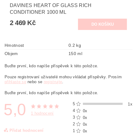
DAVINES HEART OF GLASS RICH
CONDITIONER 1000 ML
2 469 Kč
Hmotnost
0.2 kg
Objem
150 ml
Buďte první, kdo napíše příspěvek k této položce.
Pouze registrovaní uživatelé mohou vkládat příspěvky. Prosím
přihlaste se
nebo se
registrujte
.
Buďte první, kdo napíše příspěvek k této položce.
5,0
5
1x
4
0x
1 hodnocení
3
0x
2
0x
Přidat hodnocení
1
0x