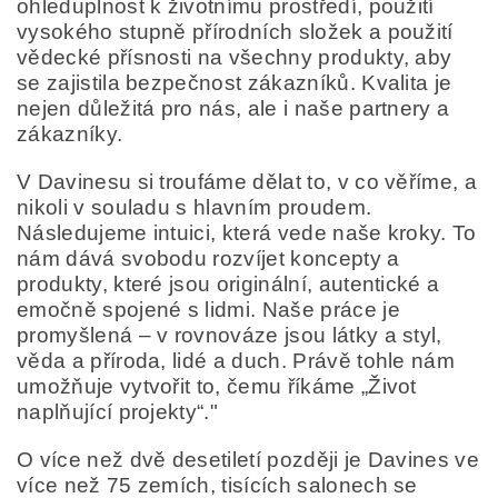
ohleduplnost k životnímu prostředí, použití
vysokého stupně přírodních složek a použití
vědecké přísnosti na všechny produkty, aby
se zajistila bezpečnost zákazníků. Kvalita je
nejen důležitá pro nás, ale i naše partnery a
zákazníky.
V Davinesu si troufáme dělat to, v co věříme, a
nikoli v souladu s hlavním proudem.
Následujeme intuici, která vede naše kroky. To
nám dává svobodu rozvíjet koncepty a
produkty, které jsou originální, autentické a
emočně spojené s lidmi. Naše práce je
promyšlená – v rovnováze jsou látky a styl,
věda a příroda, lidé a duch. Právě tohle nám
umožňuje vytvořit to, čemu říkáme „Život
naplňující projekty“."
O více než dvě desetiletí později je Davines ve
více než 75 zemích, tisících salonech se