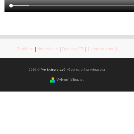
Zboží.cz
|
Heureka.cz
|
Davines CZ
|
[ comfort zone ]
2026 ©
Pro krásu vlasů
, všechna práva vyhrazena
Vytvořil Shoptet