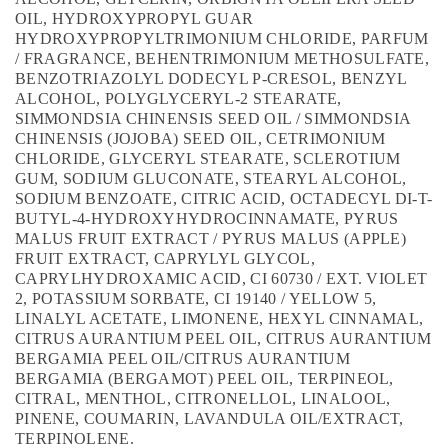
OIL, HYDROXYPROPYL GUAR
HYDROXYPROPYLTRIMONIUM CHLORIDE, PARFUM
/ FRAGRANCE, BEHENTRIMONIUM METHOSULFATE,
BENZOTRIAZOLYL DODECYL P-CRESOL, BENZYL
ALCOHOL, POLYGLYCERYL-2 STEARATE,
SIMMONDSIA CHINENSIS SEED OIL / SIMMONDSIA
CHINENSIS (JOJOBA) SEED OIL, CETRIMONIUM
CHLORIDE, GLYCERYL STEARATE, SCLEROTIUM
GUM, SODIUM GLUCONATE, STEARYL ALCOHOL,
SODIUM BENZOATE, CITRIC ACID, OCTADECYL DI-T-
BUTYL-4-HYDROXYHYDROCINNAMATE, PYRUS
MALUS FRUIT EXTRACT / PYRUS MALUS (APPLE)
FRUIT EXTRACT, CAPRYLYL GLYCOL,
CAPRYLHYDROXAMIC ACID, CI 60730 / EXT. VIOLET
2, POTASSIUM SORBATE, CI 19140 / YELLOW 5,
LINALYL ACETATE, LIMONENE, HEXYL CINNAMAL,
CITRUS AURANTIUM PEEL OIL, CITRUS AURANTIUM
BERGAMIA PEEL OIL/CITRUS AURANTIUM
BERGAMIA (BERGAMOT) PEEL OIL, TERPINEOL,
CITRAL, MENTHOL, CITRONELLOL, LINALOOL,
PINENE, COUMARIN, LAVANDULA OIL/EXTRACT,
TERPINOLENE.