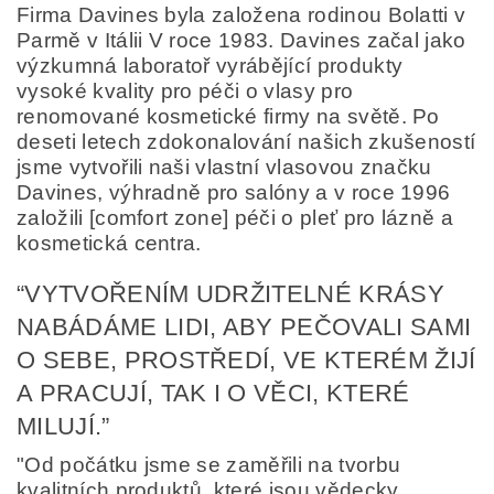
Firma Davines byla založena rodinou Bolatti v
Parmě v Itálii V roce 1983. Davines začal jako
výzkumná laboratoř vyrábějící produkty
vysoké kvality pro péči o vlasy pro
renomované kosmetické firmy na světě. Po
deseti letech zdokonalování našich zkušeností
jsme vytvořili naši vlastní vlasovou značku
Davines, výhradně pro salóny a v roce 1996
založili [comfort zone] péči o pleť pro lázně a
kosmetická centra.
“VYTVOŘENÍM UDRŽITELNÉ KRÁSY
Odesláním formuláře/objednávky vyjadřujete souhlas
se zpracováním osobních údajů v souladu s
definicí
NABÁDÁME LIDI, ABY PEČOVALI SAMI
ochrany osobních údajů
.
O SEBE, PROSTŘEDÍ, VE KTERÉM ŽIJÍ
A PRACUJÍ, TAK I O VĚCI, KTERÉ
MILUJÍ.”
"Od počátku jsme se zaměřili na tvorbu
kvalitních produktů, které jsou vědecky