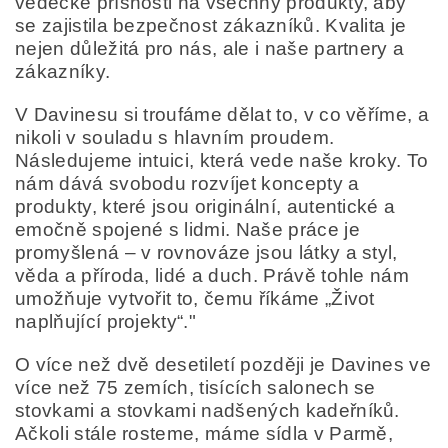
vědecké přísnosti na všechny produkty, aby
se zajistila bezpečnost zákazníků. Kvalita je
nejen důležitá pro nás, ale i naše partnery a
zákazníky.
V Davinesu si troufáme dělat to, v co věříme, a
nikoli v souladu s hlavním proudem.
Následujeme intuici, která vede naše kroky. To
nám dává svobodu rozvíjet koncepty a
produkty, které jsou originální, autentické a
emočně spojené s lidmi. Naše práce je
promyšlená – v rovnováze jsou látky a styl,
věda a příroda, lidé a duch. Právě tohle nám
umožňuje vytvořit to, čemu říkáme „Život
naplňující projekty“."
O více než dvě desetiletí později je Davines ve
více než 75 zemích, tisících salonech se
stovkami a stovkami nadšených kadeřníků.
Ačkoli stále rosteme, máme sídla v Parmě,