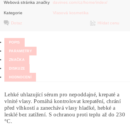
Webová stránka značky
davines.com/cz/home/index/
Kategorie
Vlasová kosmetika
Dotaz
Hlídat cenu
POPIS
PARAMETRY
ZNAČKA
DISKUZE
HODNOCENÍ
Lehké uhlazující sérum pro nepoddajné, krepaté a
vlnité vlasy. Pomáhá kontrolovat krepatění, chrání
před vlhkostí a zanechává vlasy hladké, hebké a
lesklé bez zatížení. S ochranou proti teplu až do 230
°C.