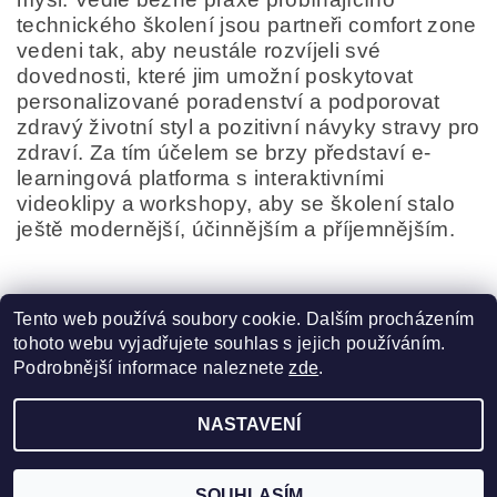
technického školení jsou partneři comfort zone
vedeni tak, aby neustále rozvíjeli své
dovednosti, které jim umožní poskytovat
personalizované poradenství a podporovat
zdravý životní styl a pozitivní návyky stravy pro
zdraví. Za tím účelem se brzy představí e-
learningová platforma s interaktivními
videoklipy a workshopy, aby se školení stalo
ještě modernější, účinnějším a příjemnějším.
Tento web používá soubory cookie. Dalším procházením
tohoto webu vyjadřujete souhlas s jejich používáním.
Podrobnější informace naleznete
zde
.
Zboží.cz
|
Heureka.cz
|
Davines CZ
|
[ comfort zone ]
NASTAVENÍ
2026 ©
Pro krásu vlasů
, všechna práva vyhrazena
Vytvořil Shoptet
SOUHLASÍM