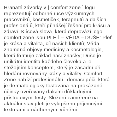
Hranaté závorky v [ comfort zone ] logu
reprezentují odborné ruce výzkumných
pracovníků, kosmetiček, terapeutů a dalších
profesionálů, kteří přinášejí řešení pro krásu a
zdraví. Klíčová slova, která doprovází logo
comfort zone jsou PLEŤ – VĚDA – DUŠE: Pleť
je krása a vitalita, cíl našich klientů; Věda
znamená objevy medicíny a kosmetologie,
která formuje základ naší značky; Duše je
unikátní identita každého člověka a je
stěžejním konceptem, který je zásadní při
hledání rovnováhy krásy a vitality. Comfort
Zone nabízí profesionální i domácí péči, která
je dermatologicky testována na prokázané
účinky ověřovány dalšími důkladnými
přístrojovými testy. Složení zaměřené na
aktuální stav pleti je vylepšeno příjemnými
texturami a nádhernými vůněmi.