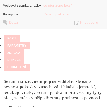
Webová stránka značky
comfortzone.it/cs/
Kategorie
Péče o pleť a tělo
Dotaz
Hlídat cenu
POPIS
PARAMETRY
ZNAČKA
DISKUZE
HODNOCENÍ
Sérum na zpevnění poprsí
viditelně zlepšuje
pevnost pokožky, zanechává ji hladší a jemnější,
redukuje vrásky. Sérum je ideální pro všechny typy
pleti, zejména v případě ztráty pružnosti a pevnosti.