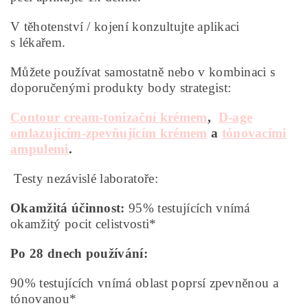
V těhotenství / kojení konzultujte aplikaci
s lékařem.
Můžete používat samostatně nebo v kombinaci s
doporučenými produkty body strategist:
Contour cream-tonizační krém
em
,
D-age
omlazujícím-zpevňujícím krémem
a
tónovacími
ampulemi
.
Testy nezávislé laboratoře:
Okamžitá účinnost:
95% testujících vnímá
okamžitý pocit celistvosti*
Po 28 dnech používání:
90% testujících vnímá oblast poprsí zpevněnou a
tónovanou*