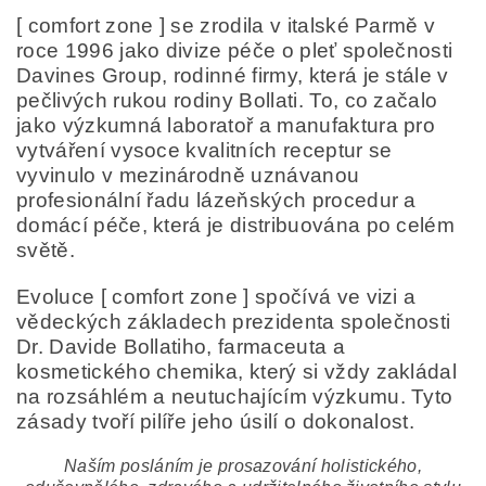
[ comfort zone ] se zrodila v italské Parmě v
roce 1996 jako divize péče o pleť společnosti
Davines Group, rodinné firmy, která je stále v
Odesláním formuláře/objednávky vyjadřujete souhlas
se zpracováním osobních údajů v souladu s
definicí
pečlivých rukou rodiny Bollati. To, co začalo
ochrany osobních údajů
.
jako výzkumná laboratoř a manufaktura pro
vytváření vysoce kvalitních receptur se
vyvinulo v mezinárodně uznávanou
profesionální řadu lázeňských procedur a
domácí péče, která je distribuována po celém
světě.
Evoluce [ comfort zone ] spočívá ve vizi a
vědeckých základech prezidenta společnosti
Dr. Davide Bollatiho, farmaceuta a
kosmetického chemika, který si vždy zakládal
na rozsáhlém a neutuchajícím výzkumu. Tyto
zásady tvoří pilíře jeho úsilí o dokonalost.
Naším posláním je prosazování holistického,