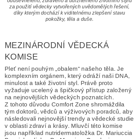
oduševnělého, zdravého a udržitelného životního stylu
za použití vědecky vytvořených uvědomělých řešení,
díky kterým dochází k viditelnému zlepšení stavu
pokožky, těla a duše.
MEZINÁRODNÍ VĚDECKÁ
KOMISE
Pleť není pouhým „obalem“ našeho těla. Je
komplexním orgánem, který odráží naši DNA,
minulost a také životní styl. Právě proto
vyžaduje ucelený a špičkový přístup založený
na nejnovějších vědeckých poznatcích.
Z tohoto důvodu Comfort Zone shromáždila
tým doktorů, vědců a výživových poradců, aby
následovali nejnovější trendy a vědecké studie
v oblasti zdraví a krásy. Mluvčí této komise
jsou například nutridermatoložka Dr. Mariuccia