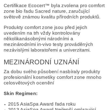
Certifikace Ecocert™ byla zvolena pro comfort
zone bio řadu Sacred nature, zaručující
světově známou kvalitu přírodních produktů.
Produkty comfort zone jsou před jejich
uvedením na trh vždy kontrolovány
několikanásobnými národními a
mezinárodními in-vivo testy prováděných
nezávislými laboratořemi a univerzitami.
MEZINÁRODNÍ UZNÁNÍ
Za dobu svého působení nasbíraly produkty
profesionální kosmetiky comfort zone mnoho
celosvětových ocenění
Skin Regimen:
2015 AsiaSpa Award řada roku
2013 AsiaSpa Award Nejlepší omlazující