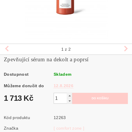
1
z 2
Zpevňující sérum na dekolt a poprsí
Dostupnost
Skladem
Můžeme doručit do
12.8.2026
1 713 Kč
Kód produktu
12263
Značka
[ comfort zone ]