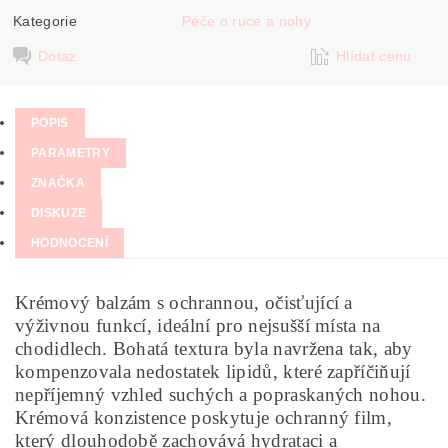
Kategorie
Péče o ruce a nohy
Dotaz
Hlídat cenu
POPIS
PARAMETRY
ZNAČKA
DISKUZE
HODNOCENÍ
Krémový balzám s ochrannou, očisťující a
výživnou funkcí, ideální pro nejsušší místa na
chodidlech. Bohatá textura byla navržena tak, aby
kompenzovala nedostatek lipidů, které zapříčiňují
nepříjemný vzhled suchých a popraskaných nohou.
Krémová konzistence poskytuje ochranný film,
který dlouhodobě zachovává hydrataci a