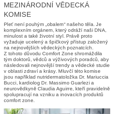
MEZINÁRODNÍ VĚDECKÁ
KOMISE
Pleť není pouhým „obalem“ našeho těla. Je
komplexním orgánem, který odráží naši DNA,
minulost a také životní styl. Právě proto
vyžaduje ucelený a špičkový přístup založený
na nejnovějších vědeckých poznatcích.
Z tohoto důvodu Comfort Zone shromáždila
tým doktorů, vědců a výživových poradců, aby
následovali nejnovější trendy a vědecké studie
v oblasti zdraví a krásy. Mluvčí této komise
jsou například nutridermatoložka Dr. Mariuccia
Bucci, kardiolog Dr. Massimo Guarlezi a
neurovědkyně Claudia Aguirre, kteří pravidelně
spolupracují na vzniku a inovacích produktů
comfort zone.