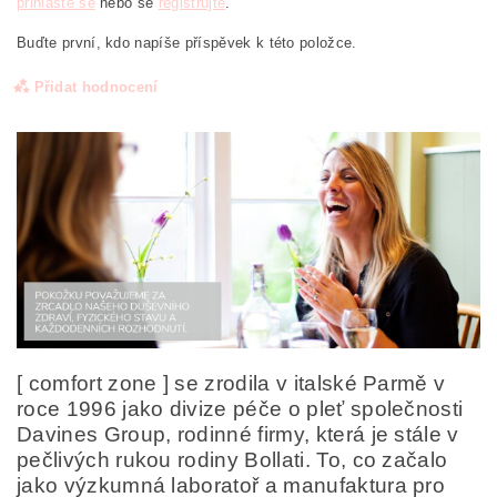
přihlaste se
nebo se
registrujte
.
Buďte první, kdo napíše příspěvek k této položce.
Přidat hodnocení
[ comfort zone ] se zrodila v italské Parmě v
roce 1996 jako divize péče o pleť společnosti
Davines Group, rodinné firmy, která je stále v
Odesláním formuláře/objednávky vyjadřujete souhlas
se zpracováním osobních údajů v souladu s
definicí
pečlivých rukou rodiny Bollati. To, co začalo
ochrany osobních údajů
.
jako výzkumná laboratoř a manufaktura pro