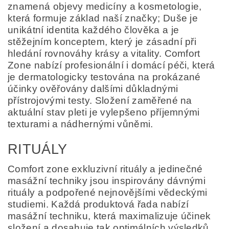
znamená objevy medicíny a kosmetologie,
která formuje základ naší značky; Duše je
unikátní identita každého člověka a je
stěžejním konceptem, který je zásadní při
hledání rovnováhy krásy a vitality. Comfort
Zone nabízí profesionální i domácí péči, která
je dermatologicky testována na prokázané
účinky ověřovány dalšími důkladnými
přístrojovými testy. Složení zaměřené na
aktuální stav pleti je vylepšeno příjemnými
texturami a nádhernými vůněmi.
RITUÁLY
Comfort zone exkluzivní rituály a jedinečné
masážní techniky jsou inspirovány dávnými
rituály a podpořené nejnovějšími vědeckými
studiemi. Každá produktová řada nabízí
masážní techniku, která maximalizuje účinek
složení a dosahuje tak optimálních výsledků.