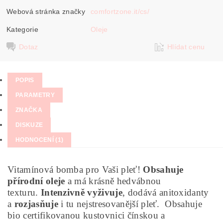
Webová stránka značky
comfortzone.it/cs/
Kategorie
Oleje
Dotaz
Hlídat cenu
POPIS
PARAMETRY
ZNAČKA
DISKUZE
HODNOCENÍ (1)
Vitamínová bomba pro Vaši pleť!
Obsahuje
přírodní oleje
a má krásně hedvábnou
texturu.
Intenzivně vyživuje
, dodává anitoxidanty
a
rozjasňuje
i tu nejstresovanější pleť. Obsahuje
bio certifikovanou kustovnici čínskou a