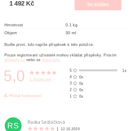
1 492 Kč
Hmotnost
0.1 kg
Objem
30 ml
Buďte první, kdo napíše příspěvek k této položce.
Pouze registrovaní uživatelé mohou vkládat příspěvky. Prosím
přihlaste se
nebo se
registrujte
.
5,0
5
1x
4
0x
1 hodnocení
3
0x
2
0x
Přidat hodnocení
1
0x
Radka Sedláčková
RS
|
12.10.2020