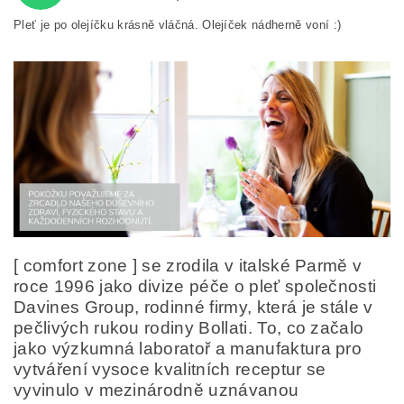
Pleť je po olejíčku krásně vláčná. Olejíček nádherně voní :)
Odesláním formuláře/objednávky vyjadřujete souhlas
se zpracováním osobních údajů v souladu s
definicí
ochrany osobních údajů
.
[ comfort zone ] se zrodila v italské Parmě v
roce 1996 jako divize péče o pleť společnosti
Davines Group, rodinné firmy, která je stále v
pečlivých rukou rodiny Bollati. To, co začalo
jako výzkumná laboratoř a manufaktura pro
vytváření vysoce kvalitních receptur se
vyvinulo v mezinárodně uznávanou