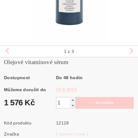
1
z 3
Olejové vitamínové sérum
Dostupnost
Do 48 hodin
Můžeme doručit do
13.8.2026
1 576 Kč
Kód produktu
12118
Značka
[ comfort zone ]