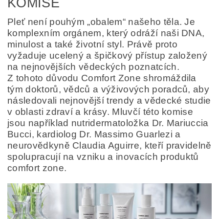
KOMISE
Pleť není pouhým „obalem“ našeho těla. Je
komplexním orgánem, který odráží naši DNA,
minulost a také životní styl. Právě proto
vyžaduje ucelený a špičkový přístup založený
na nejnovějších vědeckých poznatcích.
Z tohoto důvodu Comfort Zone shromáždila
tým doktorů, vědců a výživových poradců, aby
následovali nejnovější trendy a vědecké studie
v oblasti zdraví a krásy. Mluvčí této komise
jsou například nutridermatoložka Dr. Mariuccia
Bucci, kardiolog Dr. Massimo Guarlezi a
neurovědkyně Claudia Aguirre, kteří pravidelně
spolupracují na vzniku a inovacích produktů
comfort zone.