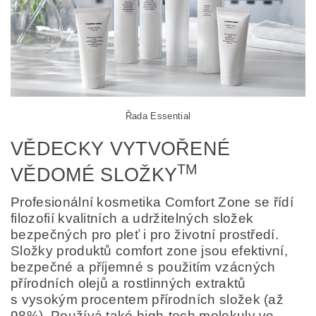
Řada Essential
VĚDECKY VYTVOŘENÉ
TM
VĚDOMÉ SLOŽKY
Profesionální kosmetika Comfort Zone se řídí
filozofií kvalitních a udržitelných složek
bezpečných pro pleť i pro životní prostředí.
Složky produktů comfort zone jsou efektivní,
bezpečné a příjemné s použitím vzácných
přírodních olejů a rostlinných extraktů
s vysokým procentem přírodních složek (až
98%). Používá také high-tech molekuly ve