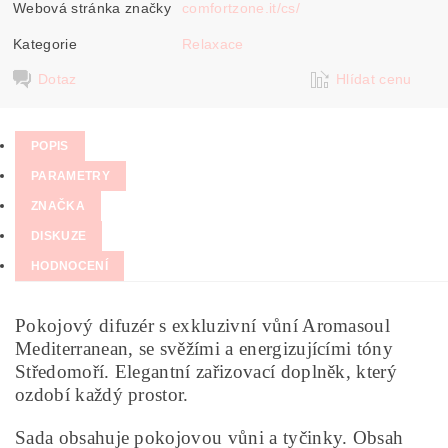
Webová stránka značky
comfortzone.it/cs/
Kategorie
Relaxace
Dotaz
Hlídat cenu
POPIS
PARAMETRY
ZNAČKA
DISKUZE
HODNOCENÍ
Pokojový difuzér s exkluzivní vůní Aromasoul
Mediterranean, se svěžími a energizujícími tóny
Středomoří. Elegantní zařizovací doplněk, který
ozdobí každý prostor.
Sada obsahuje pokojovou vůni a tyčinky. Obsah