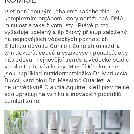
KOMISE
Pleť není pouhým „obalem“ našeho těla. Je
komplexním orgánem, který odráží naši DNA,
minulost a také životní styl. Právě proto
vyžaduje ucelený a špičkový přístup založený
na nejnovějších vědeckých poznatcích.
Z tohoto důvodu Comfort Zone shromáždila
tým doktorů, vědců a výživových poradců, aby
následovali nejnovější trendy a vědecké studie
v oblasti zdraví a krásy. Mluvčí této komise
jsou například nutridermatoložka Dr. Mariuccia
Bucci, kardiolog Dr. Massimo Guarlezi a
neurovědkyně Claudia Aguirre, kteří pravidelně
spolupracují na vzniku a inovacích produktů
comfort zone.