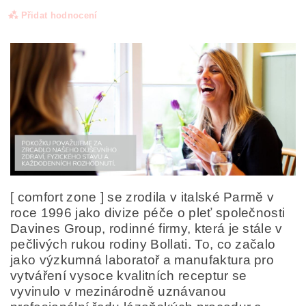
Přidat hodnocení
[ comfort zone ] se zrodila v italské Parmě v
roce 1996 jako divize péče o pleť společnosti
Davines Group, rodinné firmy, která je stále v
Odesláním formuláře/objednávky vyjadřujete souhlas
se zpracováním osobních údajů v souladu s
definicí
pečlivých rukou rodiny Bollati. To, co začalo
ochrany osobních údajů
.
jako výzkumná laboratoř a manufaktura pro
vytváření vysoce kvalitních receptur se
vyvinulo v mezinárodně uznávanou