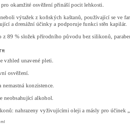
pro okamžité osvěžení přináší pocit lehkosti.
neboli výtažek z koňských kaštanů, používající se ve fa
ující a drenážní účinky a podporuje funkci stěn kapilár.
 z 89 % složek přírodního původu bez silikonů, paraben
TY:
e vzhled unavené pleti.
vní osvěžení.
a nemastná konzistence.
e neobsahující alkohol.
ikonů: nahrazeny vyživujícími oleji a másly pro účinek „
 ml