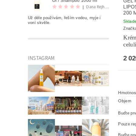
Oi / Shampoo 1000 ml
GEL 
Dana Rejhová
LIPO
|
200 
Už déle používám, řeším vodou, myje i
Sklad
voní skvěle.
Značk
Krém
celul
INSTAGRAM
2 0
Hmotnos
Objem
Buďte prv
Pouze reg
Buďte prv