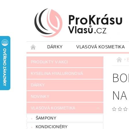
DÁRKY
VLASOVÁ KOSMETIKA
JAK NAKUPOVAT
VRÁCENÍ ZÁSILKY
P
PRODUKTY V AKCI
NAPIŠTE NÁM
OBCHODNÍ PODMÍNKY
BO
KYSELINA HYALURONOVÁ
DÁRKY
NA
NOVINKY
VLASOVÁ KOSMETIKA
ŠAMPONY
KONDICIONÉRY