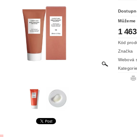
Dostupn
Můžeme 
1 463
Kód prod
Značka
Webová s
Kategori