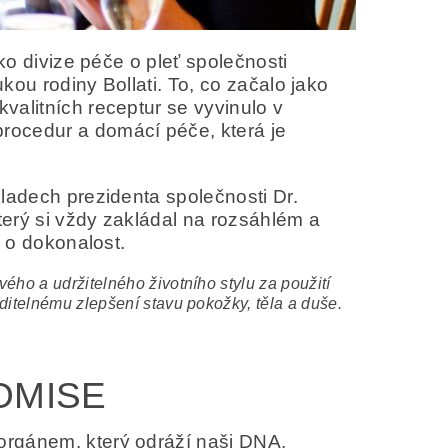
ko divize péče o pleť společnosti
ukou rodiny Bollati. To, co začalo jako
valitních receptur se vyvinulo v
rocedur a domácí péče, která je
ladech prezidenta společnosti Dr.
erý si vždy zakládal na rozsáhlém a
í o dokonalost.
ho a udržitelného životního stylu za použití
ditelnému zlepšení stavu pokožky, těla a duše.
OMISE
orgánem, který odráží naši DNA,