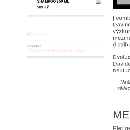
SHAMPOO 250 ML
509 Kč
[ comf
Davine
výzkum
NOVINKY
meziná
distri
26.6.2026
NÁVŠTĚVA DAVINES VILLAGE 2026
Evoluc
Davide
neutuc
Naší
vědec
ME
Pleť n