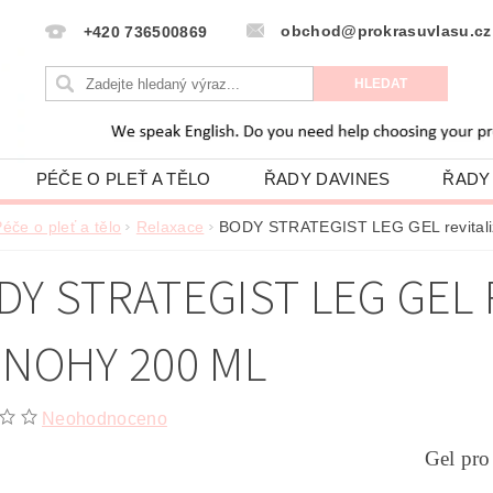
obchod@prokrasuvlasu.cz
+420 736500869
PÉČE O PLEŤ A TĚLO
ŘADY DAVINES
ŘADY
HODNOCENÍ OBCHODU
VLASOVÁ PORADNA
éče o pleť a tělo
Relaxace
BODY STRATEGIST LEG GEL revitalizu
PODMÍNKY OCHRANY OSOBNÍCH ÚDAJŮ
DY STRATEGIST LEG GEL R
 NOHY 200 ML
Neohodnoceno
Gel pro