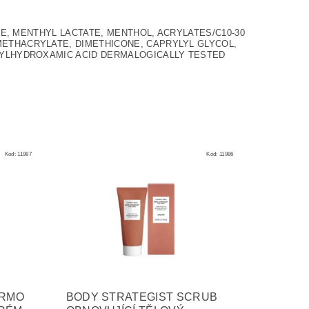
TE, MENTHYL LACTATE, MENTHOL, ACRYLATES/C10-30
ETHACRYLATE, DIMETHICONE, CAPRYLYL GLYCOL,
RYLHYDROXAMIC ACID DERMALOGICALLY TESTED
Kód:
11987
Kód:
11986
ERMO
BODY STRATEGIST SCRUB