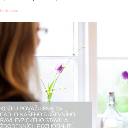
 hodnocení
áním formuláře/objednávky vyjadřujete souhlas se zpracováním os
ních údajů
.