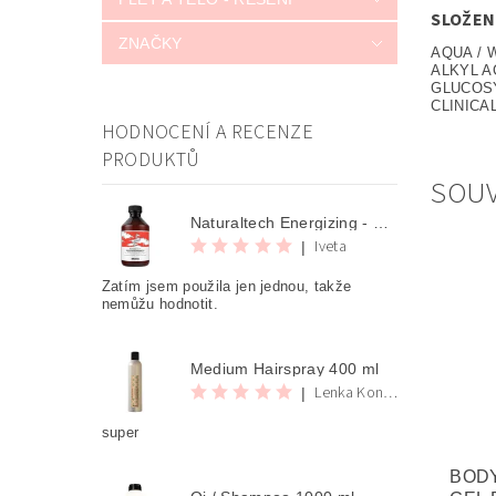
SLOŽEN
ZNAČKY
AQUA / 
ALKYL A
GLUCOSY
CLINICA
HODNOCENÍ A RECENZE
PRODUKTŮ
SOUV
Naturaltech Energizing - Shampoo 250 ml
Iveta
|
Zatím jsem použila jen jednou, takže
nemůžu hodnotit.
Medium Hairspray 400 ml
Lenka Konvalinova
|
super
BOD