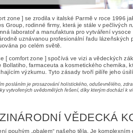
ort zone ] se zrodila v italské Parmě v roce 1996 ja
s Group, rodinné firmy, která je stále v pečlivých r
ná laboratoř a manufaktura pro vytváření vysoce k
rodně uznávanou profesionální řadu lázeňských p
buována po celém světě.
e [ comfort zone ] spočívá ve vizi a vědeckých zák
 Bollatiho, farmaceuta a kosmetického chemika, kt
hajícím výzkumu. Tyto zásady tvoří pilíře jeho úsil
m posláním je prosazování holistického, oduševnělého, zdravé
ky vytvořených uvědomělých řešení, díky kterým dochází k vi
ZINÁRODNÍ VĚDECKÁ K
ení pouhým „obalem“ našeho těla. Je komplexním 