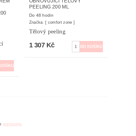
RÉM
OBNOVUJÍCÍ TĚLOVÝ
PEELING 200 ML
00
Do 48 hodin
Značka:
[ comfort zone ]
Tělový peeling
cí
1 307 Kč
se
registrujte
.