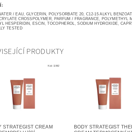
Í:
WATER / EAU, GLYCERIN, POLYSORBATE 20, C12-15 ALKYL BENZOA
CRYLATE CROSSPOLYMER, PARFUM / FRAGRANCE, POLYMETHYL M
L HESPERIDIN, ESCIN, TOCOPHEROL, SODIUM HYDROXIDE, CAP
LLY TESTED
ISEJÍCÍ PRODUKTY
Kód:
11982
Y STRATEGIST CREAM
BODY STRATEGIST TH