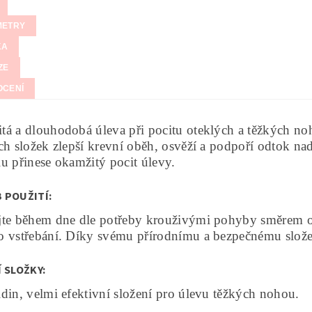
METRY
KA
ZE
OCENÍ
á a dlouhodobá úleva při pocitu oteklých a těžkých no
ch složek zlepší krevní oběh, osvěží a podpoří odtok na
u přinese okamžitý pocit úlevy.
 POUŽITÍ:
jte během dne dle potřeby krouživými pohyby směrem o
 vstřebání. Díky svému přírodnímu a bezpečnému složen
 SLOŽKY:
din, velmi efektivní složení pro úlevu těžkých nohou.