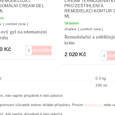
REMODELUJÍCÍ
CREAM TERMOGENNÍ K
SOMÁLNÍ CREAM GEL
PRO ZEŠTÍHLENÍ A
ML
REMODELACI KONTUR 2
ML
em
Skladem
a:
[ comfort zone ]
Značka:
[ comfort zone ]
ový gel na edematozní
Remodelační a zeštíhlují
itidu
krém
20 Kč
2 020 Kč
t
0.3 kg
200 ml
ní, kdo napíše příspěvek k této položce.
istrovaní uživatelé mohou vkládat příspěvky. Prosím
přihlaste se
nebo 
ní, kdo napíše příspěvek k této položce.