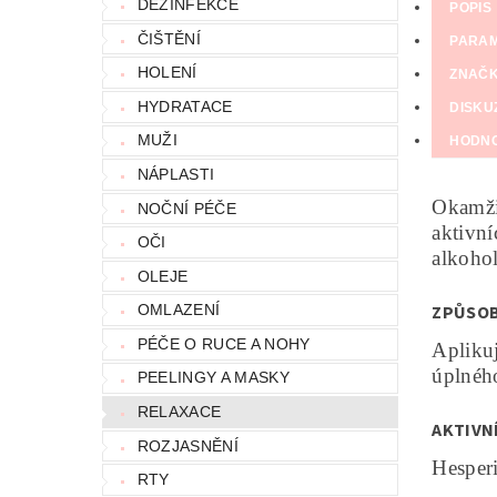
DEZINFEKCE
POPIS
ČIŠTĚNÍ
PARA
HOLENÍ
ZNAČ
HYDRATACE
DISKU
MUŽI
HODN
NÁPLASTI
Okamžit
NOČNÍ PÉČE
aktivní
OČI
alkohol
OLEJE
ZPŮSOB
OMLAZENÍ
PÉČE O RUCE A NOHY
Apliku
úplného
PEELINGY A MASKY
RELAXACE
AKTIVNÍ
ROZJASNĚNÍ
Hesperi
RTY