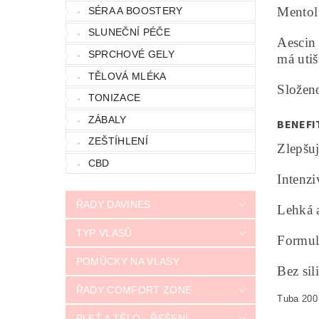
Mentol 
SÉRA A BOOSTERY
SLUNEČNÍ PÉČE
Aescin 
SPRCHOVÉ GELY
má utiš
TĚLOVÁ MLÉKA
Složeno
TONIZACE
ZÁBALY
BENEFI
ZEŠTÍHLENÍ
Zlepšuj
CBD
Intenzi
ŘADY DAVINES
Lehká 
TYP VLASŮ
Formul
POMŮCKY NA VLASY
Bez sil
ŘADY COMFORT ZONE
Tuba 200
PLEŤ A TĚLO - ŘEŠENÍ