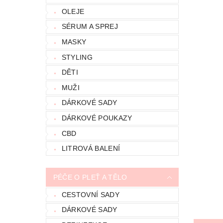
OLEJE
SÉRUM A SPREJ
MASKY
STYLING
DĚTI
MUŽI
DÁRKOVÉ SADY
DÁRKOVÉ POUKAZY
CBD
LITROVÁ BALENÍ
PÉČE O PLEŤ A TĚLO
CESTOVNÍ SADY
DÁRKOVÉ SADY