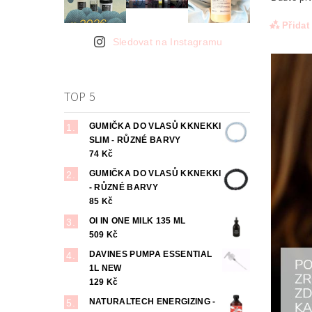
Přidat
Sledovat na Instagramu
TOP 5
GUMIČKA DO VLASŮ KKNEKKI
SLIM - RŮZNÉ BARVY
74 Kč
GUMIČKA DO VLASŮ KKNEKKI
- RŮZNÉ BARVY
85 Kč
Odesl
osob
OI IN ONE MILK 135 ML
509 Kč
DAVINES PUMPA ESSENTIAL
1L NEW
129 Kč
NATURALTECH ENERGIZING -