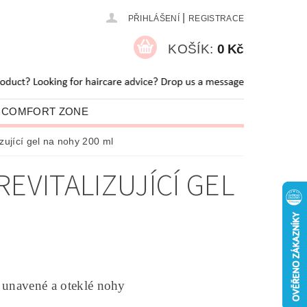
|
PŘIHLÁŠENÍ
REGISTRACE
KOŠÍK:
0 Kč
 COMFORT ZONE
O NÁS
BLOG
jící gel na nohy 200 ml
EVITALIZUJÍCÍ GEL
 unavené a oteklé nohy