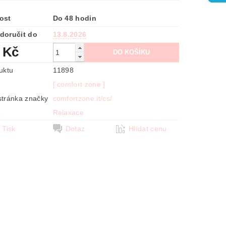
ost
Do 48 hodin
doručit do
13.8.2026
 Kč
uktu
11898
[ comfort zone ]
tránka značky
comfortzone.it/cs/
e
Relaxace
Tisk
Dotaz
Hlídat cenu