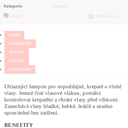
Kategorie
Šampony
Dotaz
Hlídat cenu
POPIS
PARAMETRY
ZNAČKA
DISKUZE
HODNOCENÍ
Uhlazující šampon pro nepoddajné, krepaté a vlnité
vlasy. Jemně čistí vlasové vlákno, pomáhá
kontrolovat krepatění a chrání vlasy před vlhkostí.
Zanechává vlasy hladké, hebké, lesklé a snadno
upravitelné bez zatížení.
BENEFITY