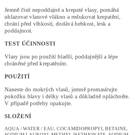
Jemně čistí nepoddajné a krepaté vlasy, pomáhá
uhlazovat vlasové vlákno a redukovat krepatění,
chrání před vlhkostí, dodává hebkost, lesk a
poddajnost.
TEST ÚČINNOSTI
Vlasy jsou po použití hladší, poddajnější a lépe
chráněné před krepatěním.
POUŽITÍ
Naneste do mokrých vlasů, jemně promasírujte
pokožku hlavy i délky vlasů a důkladně opláchněte.
V případě potřeby opakujte.
SLOŽENÍ
AQUA / WATER / EAU, COCAMIDOPROPYL BETAINE,
SODIUM LAUROYL METHYL ISETHIONATE, SODIUM