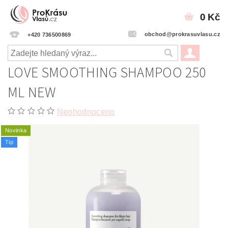
0 Kč
obchod@prokrasuvlasu.cz
+420 736500869
LOVE SMOOTHING SHAMPOO 250
ML NEW
Neohodnoceno
Novinka
Tip