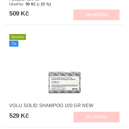
Ušetříte
:
90 Kč (–15 %)
509 Kč
Novinka
Tip
VOLU SOLID SHAMPOO 100 GR NEW
529 Kč