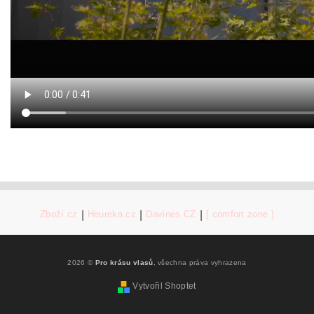
Zboží.cz
|
Heureka.cz
|
Davines CZ
|
[ comfort zone ]
2026 ©
Pro krásu vlasů
, všechna práva vyhrazena
Vytvořil Shoptet