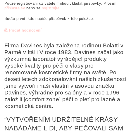
Pouze registrovaní uživatelé mohou vkládat příspěvky. Prosím
přihlaste se
nebo se
registrujte
.
Buďte první, kdo napíše příspěvek k této položce.
Přidat hodnocení
Firma Davines byla založena rodinou Bolatti v
Parmě v Itálii V roce 1983. Davines začal jako
výzkumná laboratoř vyrábějící produkty
vysoké kvality pro péči o vlasy pro
renomované kosmetické firmy na světě. Po
deseti letech zdokonalování našich zkušeností
jsme vytvořili naši vlastní vlasovou značku
Davines, výhradně pro salóny a v roce 1996
založili [comfort zone] péči o pleť pro lázně a
kosmetická centra.
“VYTVOŘENÍM UDRŽITELNÉ KRÁSY
Odesláním formuláře/objednávky vyjadřujete souhlas
se zpracováním osobních údajů v souladu s
definicí
NABÁDÁME LIDI, ABY PEČOVALI SAMI
ochrany osobních údajů
.