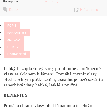
Kategorie
Šampony
Dotaz
Hlídat cenu
POPIS
PARAMETRY
ZNAČKA
DISKUZE
HODNOCENÍ
Lehký bezoplachový sprej pro dlouhé a poškozené
vlasy se sklonem k lámání. Pomáhá chránit vlasy
před tepelným poškozením, usnadňuje rozčesávání a
zanechává vlasy hebké, lesklé a pružné.
BENEFITY
Pomáhá chránit vlasy před lámáním a tepelným