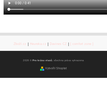
Zboží.cz
|
Heureka.cz
|
Davines CZ
|
[ comfort zone ]
2026 ©
Pro krásu vlasů
, všechna práva vyhrazena
Vytvořil Shoptet