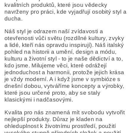
kvalitních produktů, které jsou vědecky
navrženy pro práci, kde vyjadřují osobitý styl a
ducha.
Náš styl je odrazem naší zvídavosti a
otevřenosti vůči světu (rozdílné kultury, zvyky
a lidé, kteří nás opravdu inspirují). Náš italský
pohled na historii a umění, design a módu,
kulturu a životní styl - to je naše dědictví a to,
kdo jsme. Milujeme věci, které odrážejí
jednoduchost a harmonii, protože jejich krása
je vždy moderní. A i když jsme v symbióze s
dnešní dobou, vytváříme koncepty a výrobky,
které jsou určené proto, aby se staly
klasickými i nadčasovými.
Kvalita pro nás znamená mít svobodu vytvořit
nejlepší produkty. Důraz je kladen na
ohleduplnost k životnímu prostředí, použití
vysokého stupně přírodních složek a použití