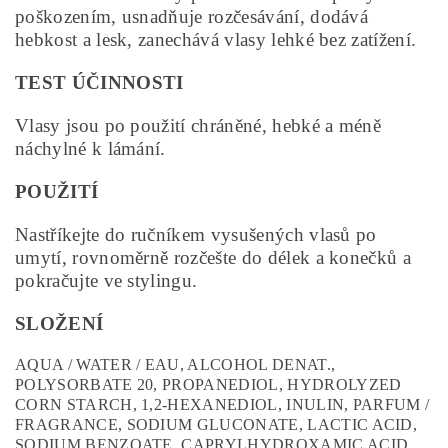
poškozením, usnadňuje rozčesávání, dodává
hebkost a lesk, zanechává vlasy lehké bez zatížení.
TEST ÚČINNOSTI
Vlasy jsou po použití chráněné, hebké a méně
náchylné k lámání.
POUŽITÍ
Nastříkejte do ručníkem vysušených vlasů po
umytí, rovnoměrně rozčešte do délek a konečků a
pokračujte ve stylingu.
SLOŽENÍ
AQUA / WATER / EAU, ALCOHOL DENAT.,
POLYSORBATE 20, PROPANEDIOL, HYDROLYZED
CORN STARCH, 1,2-HEXANEDIOL, INULIN, PARFUM /
FRAGRANCE, SODIUM GLUCONATE, LACTIC ACID,
SODIUM BENZOATE, CAPRYLHYDROXAMIC ACID,