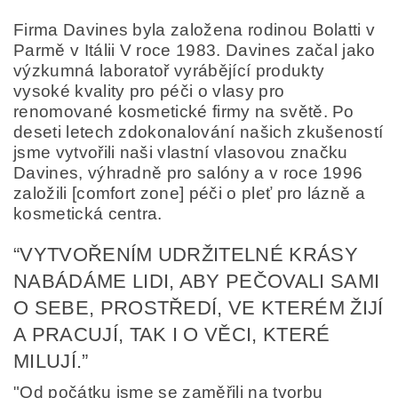
Firma Davines byla založena rodinou Bolatti v
Parmě v Itálii V roce 1983. Davines začal jako
výzkumná laboratoř vyrábějící produkty
vysoké kvality pro péči o vlasy pro
renomované kosmetické firmy na světě. Po
deseti letech zdokonalování našich zkušeností
jsme vytvořili naši vlastní vlasovou značku
Davines, výhradně pro salóny a v roce 1996
založili [comfort zone] péči o pleť pro lázně a
kosmetická centra.
“VYTVOŘENÍM UDRŽITELNÉ KRÁSY
Odesláním formuláře/objednávky vyjadřujete souhlas
se zpracováním osobních údajů v souladu s
definicí
NABÁDÁME LIDI, ABY PEČOVALI SAMI
ochrany osobních údajů
.
O SEBE, PROSTŘEDÍ, VE KTERÉM ŽIJÍ
A PRACUJÍ, TAK I O VĚCI, KTERÉ
MILUJÍ.”
"Od počátku jsme se zaměřili na tvorbu