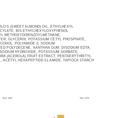
LCIS (SWEET ALMOND) OIL, ETHYLHEXYL
ICYLATE, BIS-ETHYLHEXYLOXYPHENOL
TYL METHOXYDIBENZOYLMETHANE,
ER, GLYCERIN, POTASSIUM CETYL PHOSPHATE,
COHOL, POLYAMIDE-3, SODIUM
D POLYDECENE, XANTHAN GUM, DISODIUM EDTA,
SODIUM HYDROXIDE, POTASSIUM SORBATE,
BRA (ACEROLA) FRUIT EXTRACT, PENTAERYTHRITYL
, ACETYL HEXAPEPTIDE-51 AMIDE, TAPIOCA STARCH
Kód:
1269
Kód:
1274