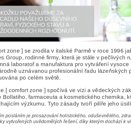
ort zone ] se zrodila v italské Parmě v roce 1996 ja
s Group, rodinné firmy, která je stále v pečlivých r
ná laboratoř a manufaktura pro vytváření vysoce k
rodně uznávanou profesionální řadu lázeňských p
buována po celém světě.
e [ comfort zone ] spočívá ve vizi a vědeckých zák
 Bollatiho, farmaceuta a kosmetického chemika, kt
hajícím výzkumu. Tyto zásady tvoří pilíře jeho úsil
m posláním je prosazování holistického, oduševnělého, zdravé
ky vytvořených uvědomělých řešení, díky kterým dochází k vi