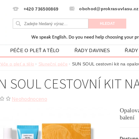
obchod@prokrasuvlasu.cz
+420 736500869
PÉČE O PLEŤ A TĚLO
ŘADY DAVINES
ŘADY
HODNOCENÍ OBCHODU
VLASOVÁ PORADNA
éče o pleť a tělo
Sluneční péče
SUN SOUL cestovní kit na opal
PODMÍNKY OCHRANY OSOBNÍCH ÚDAJŮ
N SOUL CESTOVNÍ KIT N
Neohodnoceno
Opalova
balení
Dostupn