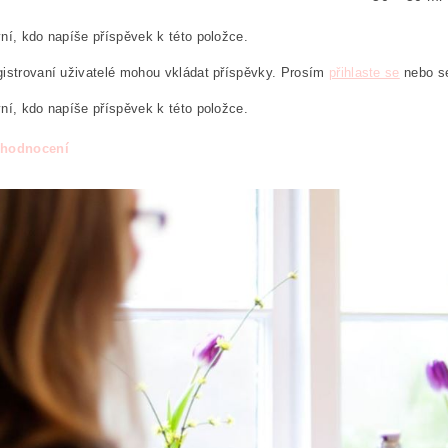
ní, kdo napíše příspěvek k této položce.
istrovaní uživatelé mohou vkládat příspěvky. Prosím
přihlaste se
nebo 
ní, kdo napíše příspěvek k této položce.
 hodnocení
áním formuláře/objednávky vyjadřujete souhlas se zpracováním os
ních údajů
.