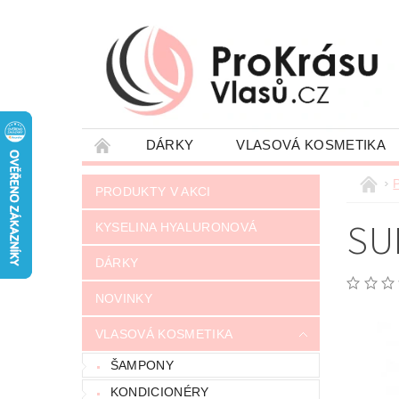
DÁRKY
VLASOVÁ KOSMETIKA
JAK NAKUPOVAT
VRÁCENÍ ZÁSILKY
P
PRODUKTY V AKCI
NAPIŠTE NÁM
OBCHODNÍ PODMÍNKY
SU
KYSELINA HYALURONOVÁ
DÁRKY
NOVINKY
VLASOVÁ KOSMETIKA
ŠAMPONY
KONDICIONÉRY