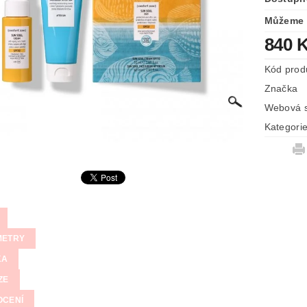
Můžeme 
840 
Kód prod
Značka
Webová s
Kategori
METRY
KA
ZE
OCENÍ