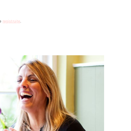
se
registrujte
.
obních údajů v souladu s
definicí ochrany