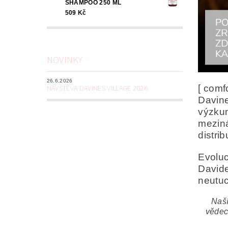
SHAMPOO 250 ML
509 Kč
NOVINKY
26.6.2026
[ comf
NÁVŠTĚVA DAVINES VILLAGE 2026
Davine
výzkum
meziná
distri
Evoluc
Davide
neutuc
Naší
vědec