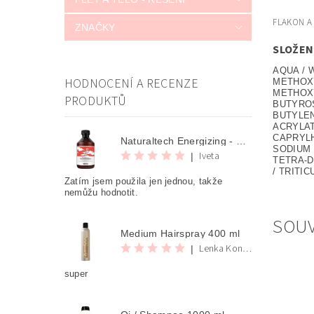
FLAKON A
ZNAČKY
SLOŽEN
AQUA / 
HODNOCENÍ A RECENZE
METHOXY
METHOX
PRODUKTŮ
BUTYROS
BUTYLEN
ACRYLA
CAPRYLH
Naturaltech Energizing - Shampoo 250 ml
SODIUM 
Iveta
|
TETRA-D
/ TRITI
Zatím jsem použila jen jednou, takže
nemůžu hodnotit.
SOUV
Medium Hairspray 400 ml
Lenka Konvalinova
|
super