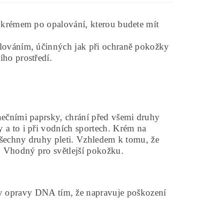
a krémem po opalování, kterou budete mít
alováním, účinných jak při ochraně pokožky
ho prostředí.
nečními paprsky, chrání před všemi druhy
 a to i při vodních sportech. Krém na
 všechny druhy pleti. Vzhledem k tomu, že
. Vhodný pro světlejší pokožku.
pravy DNA tím, že napravuje poškození