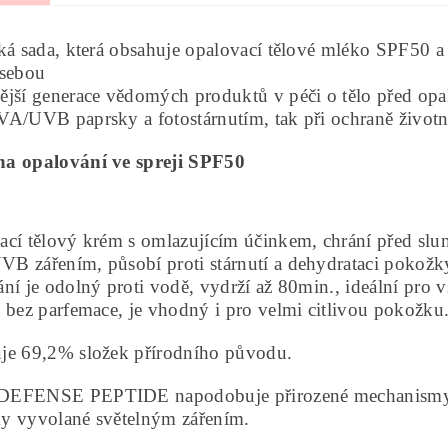
ká sada, která obsahuje opalovací tělové mléko SPF50 
 sebou
ější generace vědomých produktů v péči o tělo před op
A/UVB paprsky a fotostárnutím, tak při ochraně životní
a opalování ve spreji SPF50
cí tělový krém s omlazujícím účinkem, chrání před slu
 zářením, působí proti stárnutí a dehydrataci pokožky
ní je odolný proti vodě, vydrží až 80min., ideální pro
 bez parfemace, je vhodný i pro velmi citlivou pokožku
je 69,2% složek přírodního původu.
FENSE PEPTIDE napodobuje přirozené mechanismy o
y vyvolané světelným zářením.