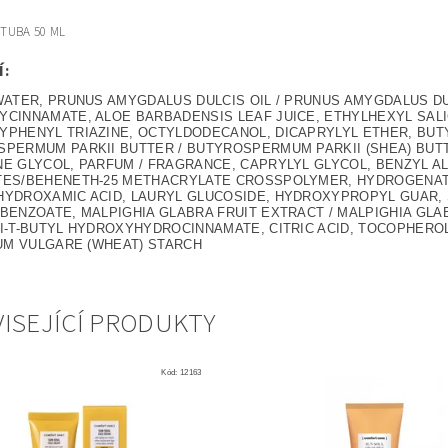
 TUBA 50 ML
Í:
WATER, PRUNUS AMYGDALUS DULCIS OIL / PRUNUS AMYGDALUS DU
CINNAMATE, ALOE BARBADENSIS LEAF JUICE, ETHYLHEXYL SAL
YPHENYL TRIAZINE, OCTYLDODECANOL, DICAPRYLYL ETHER, BU
PERMUM PARKII BUTTER / BUTYROSPERMUM PARKII (SHEA) BUTT
E GLYCOL, PARFUM / FRAGRANCE, CAPRYLYL GLYCOL, BENZYL AL
TES/BEHENETH-25 METHACRYLATE CROSSPOLYMER, HYDROGENATE
YDROXAMIC ACID, LAURYL GLUCOSIDE, HYDROXYPROPYL GUAR, 
BENZOATE, MALPIGHIA GLABRA FRUIT EXTRACT / MALPIGHIA GLA
I-T-BUTYL HYDROXYHYDROCINNAMATE, CITRIC ACID, TOCOPHEROL
CUM VULGARE (WHEAT) STARCH
ISEJÍCÍ PRODUKTY
Kód:
12163