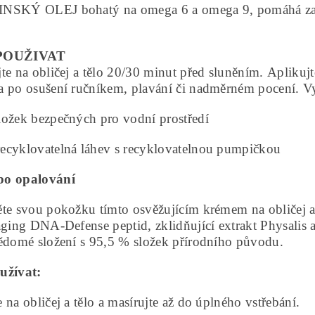
NSKÝ OLEJ bohatý na omega 6 a omega 9, pomáhá zach
.
POUŽIVAT
te na obličej a tělo 20/30 minut před sluněním. Aplikuj
a po osušení ručníkem, plavání či nadměrném pocení. V
ožek bezpečných pro vodní prostředí
ecyklovatelná láhev s recyklovatelnou pumpičkou
o opalování
te svou pokožku tímto osvěžujícím krémem na obličej a
aging DNA-Defense peptid, zklidňující extrakt Physalis 
Vědomé složení s 95,5 % složek přírodního původu.
užívat:
 na obličej a tělo a masírujte až do úplného vstřebání.