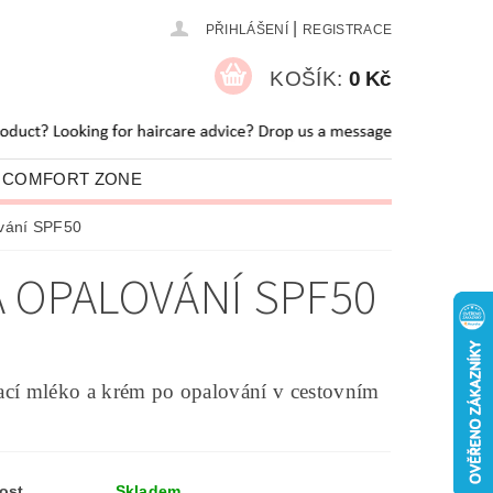
|
PŘIHLÁŠENÍ
REGISTRACE
KOŠÍK:
0 Kč
 COMFORT ZONE
O NÁS
BLOG
ování SPF50
A OPALOVÁNÍ SPF50
cí mléko a krém po opalování v cestovním
ost
Skladem