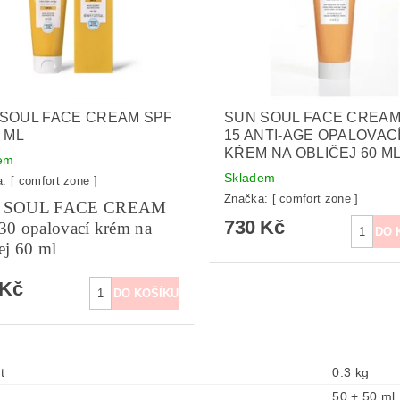
SOUL FACE CREAM SPF
SUN SOUL FACE CREAM
0 ML
15 ANTI-AGE OPALOVAC
KŔEM NA OBLIČEJ 60 M
em
Skladem
a:
[ comfort zone ]
Značka:
[ comfort zone ]
 SOUL FACE CREAM
730 Kč
30 opalovací krém na
ej 60 ml
 Kč
t
0.3 kg
50 + 50 ml