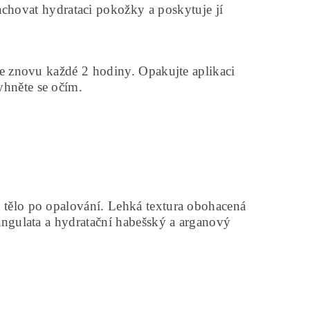
ovat hydrataci pokožky a poskytuje jí
te znovu každé 2 hodiny. Opakujte aplikaci
yhněte se očím.
 tělo po opalování. Lehká textura obohacená
angulata a hydratační habešský a arganový