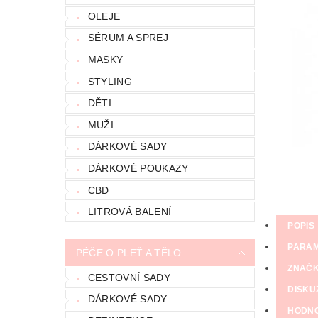
OLEJE
SÉRUM A SPREJ
MASKY
STYLING
DĚTI
MUŽI
DÁRKOVÉ SADY
DÁRKOVÉ POUKAZY
CBD
LITROVÁ BALENÍ
POPIS
PARA
PÉČE O PLEŤ A TĚLO
ZNAČ
CESTOVNÍ SADY
DISKU
DÁRKOVÉ SADY
HODN