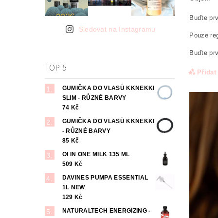
Buďte prv
Sledovat na Instagramu
Pouze reg
Buďte prv
TOP 5
Přidat
GUMIČKA DO VLASŮ KKNEKKI
SLIM - RŮZNÉ BARVY
74 Kč
GUMIČKA DO VLASŮ KKNEKKI
- RŮZNÉ BARVY
85 Kč
OI IN ONE MILK 135 ML
509 Kč
DAVINES PUMPA ESSENTIAL
1L NEW
Odesl
129 Kč
osob
NATURALTECH ENERGIZING -