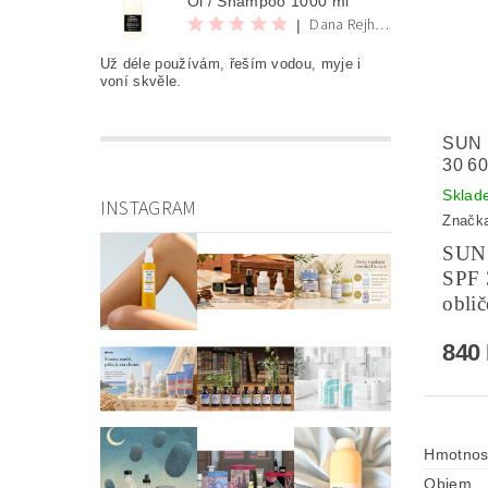
Oi / Shampoo 1000 ml
Dana Rejhová
|
Už déle používám, řeším vodou, myje i
voní skvěle.
SUN 
30 6
Sklad
INSTAGRAM
Značk
SUN
SPF 
oblič
840
Hmotnos
Objem