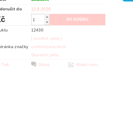
doručit do
12.8.2026
Kč
uktu
12430
[ comfort zone ]
tránka značky
comfortzone.it/cs/
e
Sluneční péče
Tisk
Dotaz
Hlídat cenu