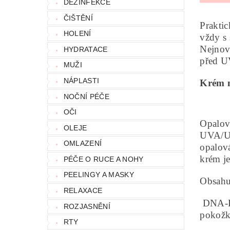
DEZINFEKCE
ČIŠTĚNÍ
Praktic
HOLENÍ
vždy s
Nejnov
HYDRATACE
před UV
MUŽI
NÁPLASTI
Krém n
NOČNÍ PÉČE
OČI
Opalova
OLEJE
UVA/UVB
OMLAZENÍ
opalová
krém je
PÉČE O RUCE A NOHY
PEELINGY A MASKY
Obsahu
RELAXACE
DNA-DE
ROZJASNĚNÍ
pokožk
RTY