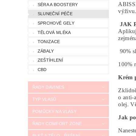
ABISSI
SÉRA A BOOSTERY
výživu
SLUNEČNÍ PÉČE
SPRCHOVÉ GELY
JAK 
Aplikuj
TĚLOVÁ MLÉKA
zejmén
TONIZACE
90% sl
ZÁBALY
ZEŠTÍHLENÍ
100% r
CBD
Krém p
ŘADY DAVINES
Zklidně
o anti-
TYP VLASŮ
olej. 
POMŮCKY NA VLASY
Jak po
ŘADY COMFORT ZONE
Naneste
PLEŤ A TĚLO - ŘEŠENÍ