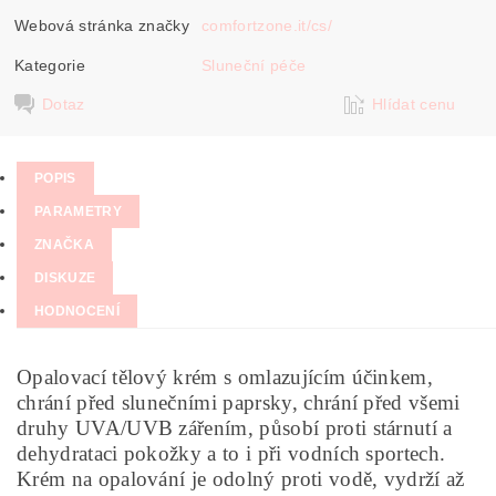
Webová stránka značky
comfortzone.it/cs/
Kategorie
Sluneční péče
Dotaz
Hlídat cenu
POPIS
PARAMETRY
ZNAČKA
DISKUZE
HODNOCENÍ
Opalovací tělový krém s omlazujícím účinkem,
chrání před slunečními paprsky, chrání před všemi
druhy UVA/UVB zářením, působí proti stárnutí a
dehydrataci pokožky a to i při vodních sportech.
Krém na opalování je odolný proti vodě, vydrží až