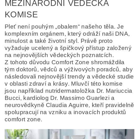
MEZINÁRODNÍ VĚDECKÁ
KOMISE
Pleť není pouhým „obalem“ našeho těla. Je
komplexním orgánem, který odráží naši DNA,
minulost a také životní styl. Právě proto
vyžaduje ucelený a špičkový přístup založený
na nejnovějších vědeckých poznatcích.
Z tohoto důvodu Comfort Zone shromáždila
tým doktorů, vědců a výživových poradců, aby
následovali nejnovější trendy a vědecké studie
v oblasti zdraví a krásy. Mluvčí této komise
jsou například nutridermatoložka Dr. Mariuccia
Bucci, kardiolog Dr. Massimo Guarlezi a
neurovědkyně Claudia Aguirre, kteří pravidelně
spolupracují na vzniku a inovacích produktů
comfort zone.