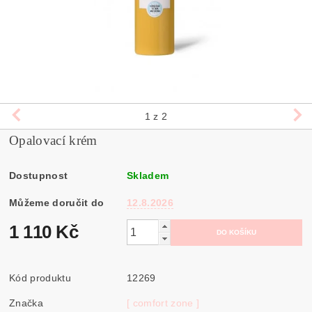
1
z 2
Opalovací krém
Dostupnost
Skladem
Můžeme doručit do
12.8.2026
1 110 Kč
Kód produktu
12269
Značka
[ comfort zone ]