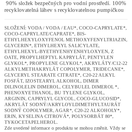
90% složek bezpečných pro vodní prostředí. 100%
recyklovatelná láhev s recyklovatelnou pumpičkou
SLOŽENÍ: VODA / VODA / EAU*, COCO-CAPRYLATE*,
COCO-CAPRYLATE/CAPRATE*, BIS-
ETHYLHEXYLOXYFENOL METHOXYFENYLTRIAZIN,
GLYCERIN*, ETHYLHEXYL SALICYLATE,
ETHYLHEXYL-BYETHYENHYENHYLOXYEN, Z
OATE, PROPYLHEPTYL KAPRYLÁT, PENTYLEN
GLYKOL*, PROPYLENE GLYKOL*, AKRYLÁTY/C12-22
ALKYLMETHAKRYLÁT COPOLYMER, TRIDECANE*,
GLYCERYL STEARATE CITRATE*, C20-22 ALKYL
FOSFÁT, IZOSTEARYL ALKOHOL, DIMER
DILINOLELIN DIMEROL, CELYBULEL DIMEROL *,
PHENOXYETHANOL, BU TYLENE GLYKOL,
ARGININ, CAPRYLYL GLYCOL, COCO-GLUCOSID*,
AKRYLÁT SODNÝ/AKRYLOYLDIMETHYLTAURÁT
SODNÝ COPOLYMER, AGAR*, C20-22 ALKOHOLY*,
ERIN, KYSELINA CITROVÁ*, POLYSORBÁT 80*,
TYKOCETAPELHEROL.
Zde uvedené informace o produktu se mohou změnit. Vždy se