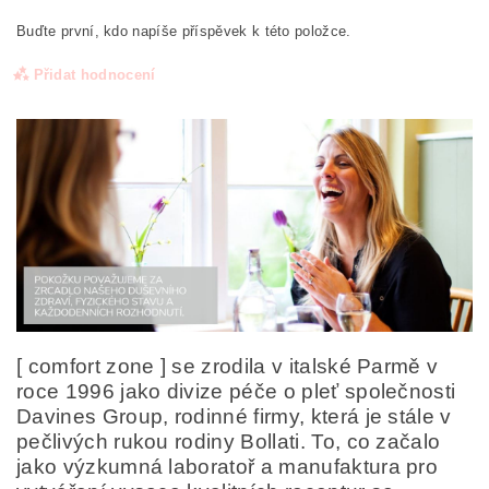
Buďte první, kdo napíše příspěvek k této položce.
Přidat hodnocení
[ comfort zone ] se zrodila v italské Parmě v
roce 1996 jako divize péče o pleť společnosti
Davines Group, rodinné firmy, která je stále v
Odesláním formuláře/objednávky vyjadřujete souhlas
se zpracováním osobních údajů v souladu s
definicí
pečlivých rukou rodiny Bollati. To, co začalo
ochrany osobních údajů
.
jako výzkumná laboratoř a manufaktura pro