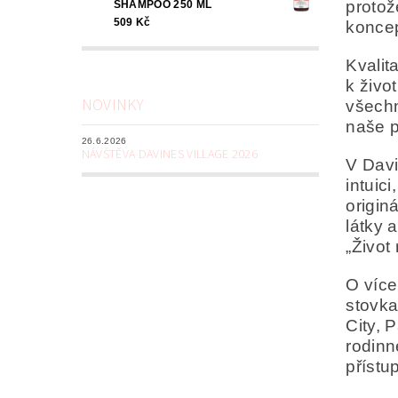
protož
SHAMPOO 250 ML
509 Kč
koncep
Kvalit
k živo
NOVINKY
všechn
naše p
26.6.2026
NÁVŠTĚVA DAVINES VILLAGE 2026
V Davi
intuic
origin
látky 
„Život 
O více
stovka
City, 
rodinn
příst