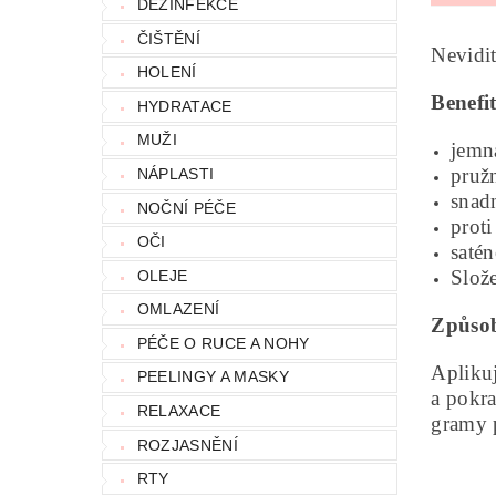
DEZINFEKCE
ČIŠTĚNÍ
Nevidit
HOLENÍ
Benefi
HYDRATACE
MUŽI
jemn
pružn
NÁPLASTI
snad
NOČNÍ PÉČE
proti
OČI
saté
Slože
OLEJE
OMLAZENÍ
Způsob
PÉČE O RUCE A NOHY
Aplikuj
PEELINGY A MASKY
a pokra
RELAXACE
gramy 
ROZJASNĚNÍ
RTY