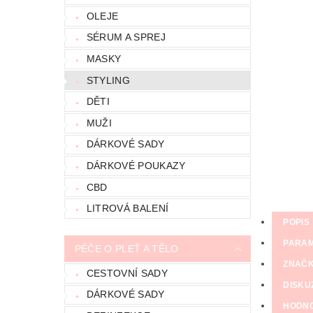
OLEJE
SÉRUM A SPREJ
MASKY
STYLING
DĚTI
MUŽI
DÁRKOVÉ SADY
DÁRKOVÉ POUKAZY
CBD
LITROVÁ BALENÍ
POPIS
PARA
PÉČE O PLEŤ A TĚLO
ZNAČ
CESTOVNÍ SADY
DISKU
DÁRKOVÉ SADY
HODN