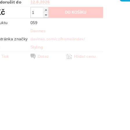
doručit do
12.8.2026
Kč
uktu
059
Davines
tránka značky
davines.com/cz/home/index/
e
Styling
Tisk
Dotaz
Hlídat cenu