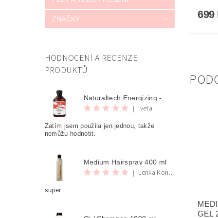
699
ZNAČKY
HODNOCENÍ A RECENZE
PRODUKTŮ
POD
Naturaltech Energizing - Shampoo 250 ml
Iveta
|
Zatím jsem použila jen jednou, takže
nemůžu hodnotit.
Medium Hairspray 400 ml
Lenka Konvalinova
|
super
MED
GEL 