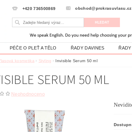
obchod@prokrasuvlasu.cz
+420 736500869
PÉČE O PLEŤ A TĚLO
ŘADY DAVINES
ŘADY
HODNOCENÍ OBCHODU
VLASOVÁ PORADNA
Vlasová kosmetika
Styling
Invisible Serum 50 ml
PODMÍNKY OCHRANY OSOBNÍCH ÚDAJŮ
VISIBLE SERUM 50 ML
Neohodnoceno
Nevidit
Dostupn