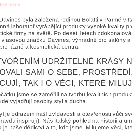
 hodnocení
Davines byla založena rodinou Bolatti v Parmě v It
ná laboratoř vyrábějící produkty vysoké kvality p
ické firmy na světě. Po deseti letech zdokonalován
í vlasovou značku Davines, výhradně pro salóny a v
 pro lázně a kosmetická centra.
TVOŘENÍM UDRŽITELNÉ KRÁSY N
OVALI SAMI O SEBE, PROSTŘEDÍ,
áním formuláře/objednávky vyjadřujete souhlas se zpracováním os
UJÍ, TAK I O VĚCI, KTERÉ MILUJÍ
ních údajů
.
čátku jsme se zaměřili na tvorbu kvalitních produk
 kde vyjadřují osobitý styl a ducha.
yl je odrazem naší zvídavosti a otevřenosti vůči svět
ravdu inspirují). Náš italský pohled na historii a u
 to je naše dědictví a to, kdo jsme. Milujeme věci, 