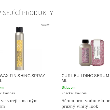
ISEJÍCÍ PRODUKTY
Kód:
2100
WAX FINISHING SPRAY
CURL BUILDING SERUM 
L
ML
em
Skladem
a:
Davines
Značka:
Davines
 ve spreji s matným
Sérum pro tvorbu vln p
tem
pružný vlnitý look