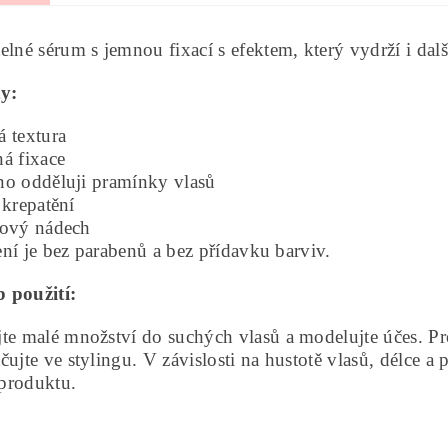
elné sérum s jemnou fixací s efektem, který vydrží i dalš
ty:
á textura
á fixace
no odděluji pramínky vlasů
 krepatění
nový nádech
ní je bez parabenů a bez přídavku barviv.
 použití:
te malé množství do suchých vlasů a modelujte účes. Pro
čujte ve stylingu. V závislosti na hustotě vlasů, délce 
produktu.