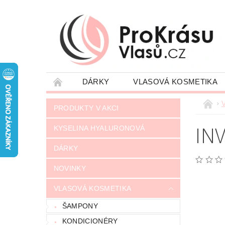
DÁRKY
VLASOVÁ KOSMETIKA
JAK NAKUPOVAT
VRÁCENÍ ZÁSILKY
PRODUKTY V AKCI
NAPIŠTE NÁM
OBCHODNÍ PODMÍNKY
IN
KYSELINA HYALURONOVÁ
DÁRKY
NOVINKY
VLASOVÁ KOSMETIKA
ŠAMPONY
KONDICIONÉRY