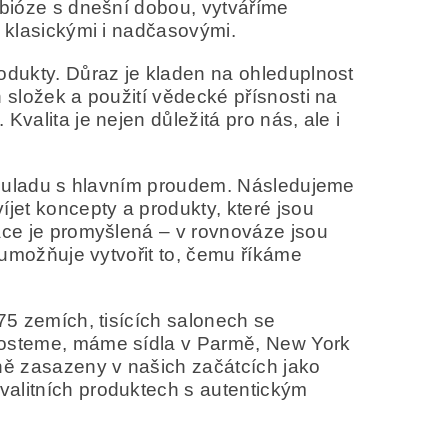
mbióze s dnešní dobou, vytváříme
y klasickými i nadčasovými.
rodukty. Důraz je kladen na ohleduplnost
h složek a použití vědecké přísnosti na
valita je nejen důležitá pro nás, ale i
v souladu s hlavním proudem. Následujeme
íjet koncepty a produkty, které jsou
ráce je promyšlená – v rovnováze jsou
m umožňuje vytvořit to, čemu říkáme
 75 zemích, tisících salonech se
 rosteme, máme sídla v Parmě, New York
vně zasazeny v našich začátcích jako
valitních produktech s autentickým