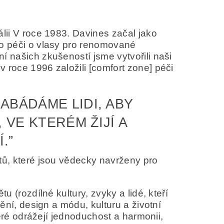
álii V roce 1983. Davines začal jako
ro péči o vlasy pro renomované
í našich zkušeností jsme vytvořili naši
 roce 1996 založili [comfort zone] péči
ABÁDÁME LIDI, ABY
 VE KTERÉM ŽIJÍ A
obních údajů v souladu s
definicí ochrany
.”
tů, které jsou vědecky navrženy pro
u (rozdílné kultury, zvyky a lidé, kteří
mění, design a módu, kulturu a životní
které odrážejí jednoduchost a harmonii,