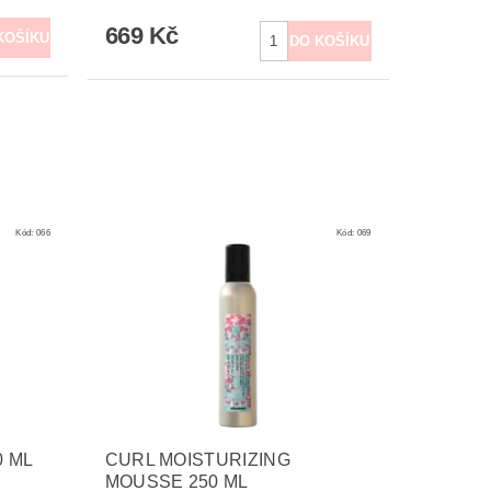
669 Kč
Kód:
066
Kód:
069
0 ML
CURL MOISTURIZING
MOUSSE 250 ML