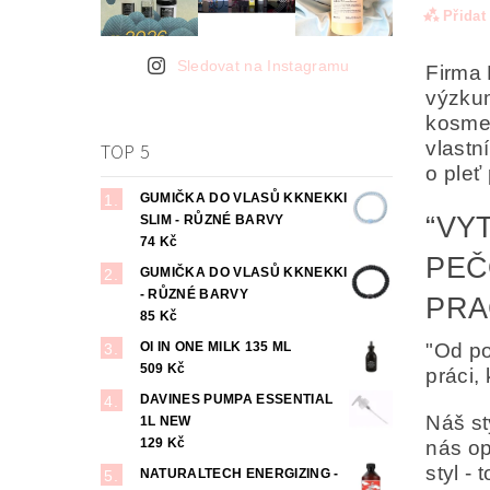
Přidat
Sledovat na Instagramu
Firma 
výzkum
kosmet
vlastn
TOP 5
o pleť
GUMIČKA DO VLASŮ KKNEKKI
“VY
SLIM - RŮZNÉ BARVY
74 Kč
PEČ
GUMIČKA DO VLASŮ KKNEKKI
- RŮZNÉ BARVY
Odesl
PRAC
osob
85 Kč
OI IN ONE MILK 135 ML
"Od po
509 Kč
práci,
DAVINES PUMPA ESSENTIAL
Náš st
1L NEW
129 Kč
nás op
styl -
NATURALTECH ENERGIZING -