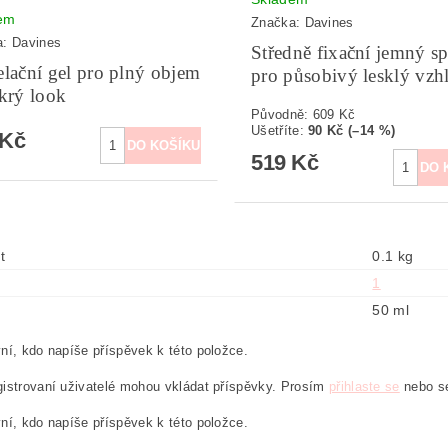
em
Značka:
Davines
a:
Davines
Středně fixační jemný sp
lační gel pro plný objem
pro působivý lesklý vzh
krý look
Původně:
609 Kč
Ušetříte
:
90 Kč (–14 %)
 Kč
519 Kč
t
0.1 kg
1
50 ml
ní, kdo napíše příspěvek k této položce.
istrovaní uživatelé mohou vkládat příspěvky. Prosím
přihlaste se
nebo 
ní, kdo napíše příspěvek k této položce.