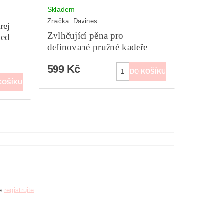
Skladem
Značka:
Davines
rej
Zvlhčující pěna pro
led
definované pružné kadeře
599 Kč
se
registrujte
.