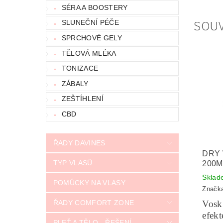
SÉRA A BOOSTERY
SOUV
SLUNEČNÍ PÉČE
SPRCHOVÉ GELY
TĚLOVÁ MLÉKA
TONIZACE
ZÁBALY
ZEŠTÍHLENÍ
CBD
ŘADY DAVINES
DRY 
TYP VLASŮ
200M
Sklad
POMŮCKY NA VLASY
Značk
ŘADY COMFORT ZONE
Vosk
efek
PLEŤ A TĚLO - ŘEŠENÍ