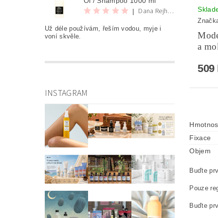
Oi / Shampoo 1000 ml
Sklad
Dana Rejhová
|
Značk
Už déle používám, řeším vodou, myje i
Mode
voní skvěle.
a mo
509
INSTAGRAM
Hmotnos
Fixace
Objem
Buďte prv
Pouze reg
Buďte prv