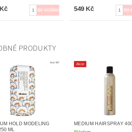
 Kč
549 Kč
OBNÉ PRODUKTY
Kód:
067
Akce
IUM HOLD MODELING
MEDIUM HAIRSPRAY 40
250 ML
Skladem