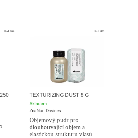
Kód:
064
Kód:
070
250
TEXTURIZING DUST 8 G
Skladem
Značka:
Davines
Objemový pudr pro
ro
dlouhotrvající objem a
elastickou strukturu vlasů