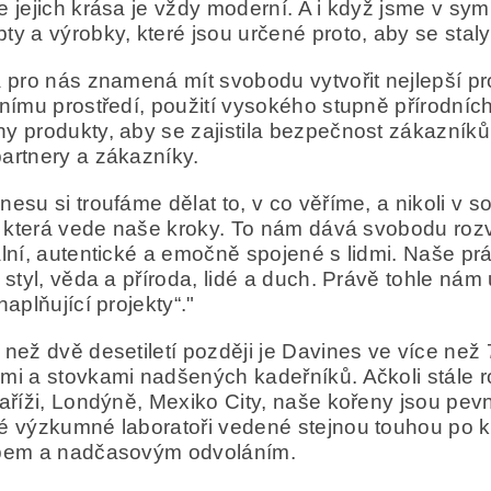
e jejich krása je vždy moderní. A i když jsme v sy
ty a výrobky, které jsou určené proto, aby se stal
a pro nás znamená mít svobodu vytvořit nejlepší p
tnímu prostředí, použití vysokého stupně přírodníc
y produkty, aby se zajistila bezpečnost zákazníků. K
artnery a zákazníky.
nesu si troufáme dělat to, v co věříme, a nikoli 
i, která vede naše kroky. To nám dává svobodu rozv
ální, autentické a emočně spojené s lidmi. Naše p
a styl, věda a příroda, lidé a duch. Právě tohle ná
naplňující projekty“."
 než dvě desetiletí později je Davines ve více než
mi a stovkami nadšených kadeřníků. Ačkoli stále
Paříži, Londýně, Mexiko City, naše kořeny jsou pe
é výzkumné laboratoři vedené stejnou touhou po k
upem a nadčasovým odvoláním.