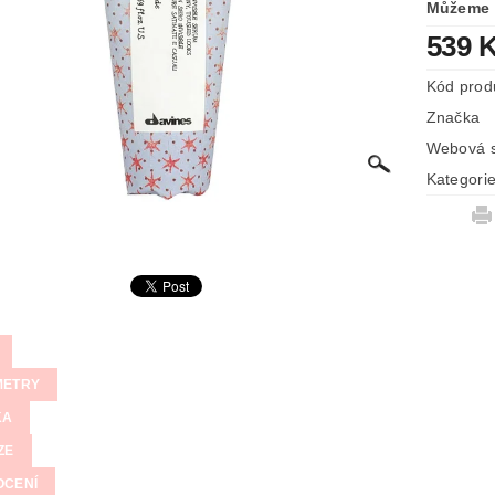
Můžeme 
539 
Kód prod
Značka
Webová s
Kategori
METRY
KA
ZE
OCENÍ