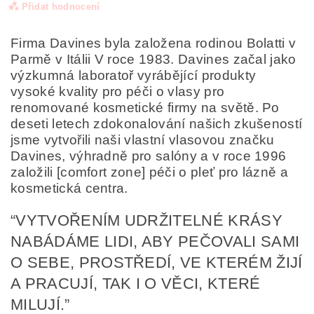
Přidat hodnocení
Firma Davines byla založena rodinou Bolatti v
Parmě v Itálii V roce 1983. Davines začal jako
výzkumná laboratoř vyrábějící produkty
vysoké kvality pro péči o vlasy pro
renomované kosmetické firmy na světě. Po
deseti letech zdokonalování našich zkušeností
jsme vytvořili naši vlastní vlasovou značku
Davines, výhradně pro salóny a v roce 1996
založili [comfort zone] péči o pleť pro lázně a
kosmetická centra.
“VYTVOŘENÍM UDRŽITELNÉ KRÁSY
Odesláním formuláře/objednávky vyjadřujete souhlas
se zpracováním osobních údajů v souladu s
definicí
NABÁDÁME LIDI, ABY PEČOVALI SAMI
ochrany osobních údajů
.
O SEBE, PROSTŘEDÍ, VE KTERÉM ŽIJÍ
A PRACUJÍ, TAK I O VĚCI, KTERÉ
MILUJÍ.”