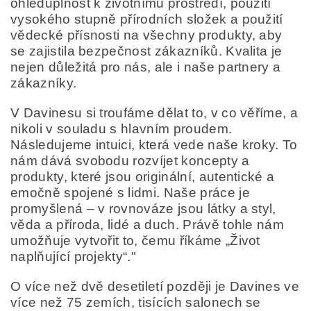
ohleduplnost k životnímu prostředí, použití
vysokého stupně přírodních složek a použití
vědecké přísnosti na všechny produkty, aby
se zajistila bezpečnost zákazníků. Kvalita je
nejen důležitá pro nás, ale i naše partnery a
zákazníky.
V Davinesu si troufáme dělat to, v co věříme, a
nikoli v souladu s hlavním proudem.
Následujeme intuici, která vede naše kroky. To
nám dává svobodu rozvíjet koncepty a
produkty, které jsou originální, autentické a
emočně spojené s lidmi. Naše práce je
promyšlená – v rovnováze jsou látky a styl,
věda a příroda, lidé a duch. Právě tohle nám
umožňuje vytvořit to, čemu říkáme „Život
naplňující projekty“."
O více než dvě desetiletí později je Davines ve
více než 75 zemích, tisících salonech se