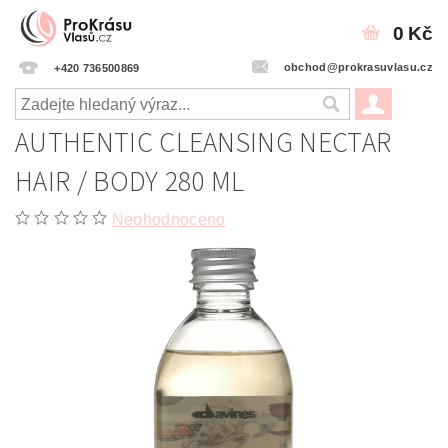
0 Kč
obchod@prokrasuvlasu.cz
+420 736500869
AUTHENTIC CLEANSING NECTAR
HAIR / BODY 280 ML
Neohodnoceno