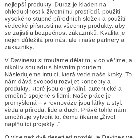
nejlepší produkty. Důraz je kladen na
ohleduplnost k životnímu prostředí, použití
vysokého stupně přírodních složek a použití
vědecké přísnosti na všechny produkty, aby
se zajistila bezpečnost zákazníků. Kvalita je
nejen důležitá pro nás, ale i naše partnery a
zákazníky.
V Davinesu si troufáme dělat to, v co věříme, a
nikoli v souladu s hlavním proudem.
Následujeme intuici, která vede naše kroky. To
nám dává svobodu rozvíjet koncepty a
produkty, které jsou originální, autentické a
emočně spojené s lidmi. Naše práce je
promyšlená – v rovnováze jsou látky a styl,
věda a příroda, lidé a duch. Právě tohle nám
umožňuje vytvořit to, čemu říkáme „Život
naplňující projekty“."
O více než dvě desetiletí později je Davines ve