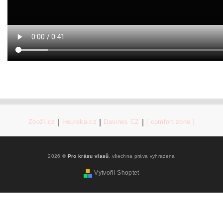
Zboží.cz
|
Heureka.cz
|
Davines CZ
|
[ comfort zone ]
2026 ©
Pro krásu vlasů
, všechna práva vyhrazena
Vytvořil Shoptet