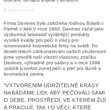
Buďte první, kdo napíše příspěvek k této položce.
Přidat hodnocení
Firma Davines byla založena rodinou Bolatti v
Parmě v Itálii V roce 1983. Davines začal jako
výzkumná laboratoř vyrábějící produkty
vysoké kvality pro péči o vlasy pro
renomované kosmetické firmy na světě. Po
deseti letech zdokonalování našich zkušeností
jsme vytvořili naši vlastní vlasovou značku
Davines, výhradně pro salóny a v roce 1996
založili [comfort zone] péči o pleť pro lázně a
kosmetická centra.
“VYTVOŘENÍM UDRŽITELNÉ KRÁSY
Odesláním formuláře/objednávky vyjadřujete souhlas
se zpracováním osobních údajů v souladu s
definicí
NABÁDÁME LIDI, ABY PEČOVALI SAMI
ochrany osobních údajů
.
O SEBE, PROSTŘEDÍ, VE KTERÉM ŽIJÍ
A PRACUJÍ, TAK I O VĚCI, KTERÉ