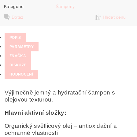
Kategorie
Šampony
Dotaz
Hlídat cenu
POPIS
PARAMETRY
ZNAČKA
DISKUZE
HODNOCENÍ
Výjimečně jemný a hydratační šampon s
olejovou texturou.
Hlavní aktivní složky:
Organický světlicový olej – antioxidační a
ochranné vlastnosti