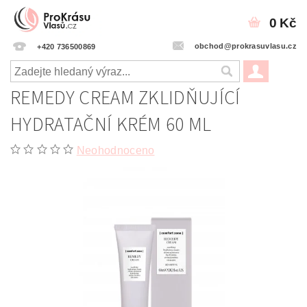
0 Kč
obchod@prokrasuvlasu.cz
+420 736500869
REMEDY CREAM ZKLIDŇUJÍCÍ
HYDRATAČNÍ KRÉM 60 ML
Neohodnoceno