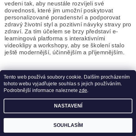
vedeni tak, aby neustále rozvíjeli své
dovednosti, které jim umožní poskytovat
personalizované poradenství a podporovat
zdravý životní styl a pozitivní návyky stravy pro
zdraví. Za tím účelem se brzy představí e-
learningová platforma s interaktivními
videoklipy a workshopy, aby se školení stalo
ještě modernější, účinnějším a příjemnějším.
Tento web používá soubory cookie. Dalším procházením
tohoto webu vyjadřujete souhlas s jejich používáním.
Podrobnější informace naleznete
zde
.
Zboží.cz
|
Heureka.cz
|
Davines CZ
|
[ comfort zone ]
NASTAVENÍ
2026 ©
Pro krásu vlasů
, všechna práva vyhrazena
Vytvořil Shoptet
SOUHLASÍM