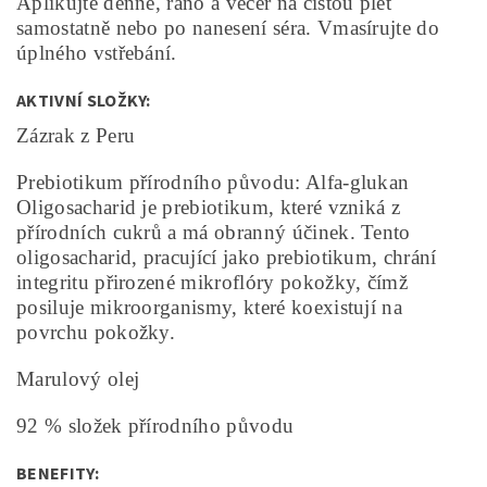
Aplikujte denně, ráno a večer na čistou pleť
samostatně nebo po nanesení séra. Vmasírujte do
úplného vstřebání.
AKTIVNÍ SLOŽKY:
Zázrak z Peru
Prebiotikum přírodního původu: Alfa-glukan
Oligosacharid je prebiotikum, které vzniká z
přírodních cukrů a má obranný účinek. Tento
oligosacharid, pracující jako prebiotikum, chrání
integritu přirozené mikroflóry pokožky, čímž
posiluje mikroorganismy, které koexistují na
povrchu pokožky.
Marulový olej
92 % složek přírodního původu​
BENEFITY: