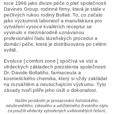
roce 1996 jako divize péče o pleť společnosti
Davines Group, rodinné firmy, která je stále v
Odesláním formuláře/objednávky vyjadřujete souhlas
se zpracováním osobních údajů v souladu s
definicí
pečlivých rukou rodiny Bollati. To, co začalo
ochrany osobních údajů
.
jako výzkumná laboratoř a manufaktura pro
vytváření vysoce kvalitních receptur se
vyvinulo v mezinárodně uznávanou
profesionální řadu lázeňských procedur a
domácí péče, která je distribuována po celém
světě.
Evoluce [ comfort zone ] spočívá ve vizi a
vědeckých základech prezidenta společnosti
Dr. Davide Bollatiho, farmaceuta a
kosmetického chemika, který si vždy zakládal
na rozsáhlém a neutuchajícím výzkumu. Tyto
zásady tvoří pilíře jeho úsilí o dokonalost.
Naším posláním je prosazování holistického,
oduševnělého, zdravého a udržitelného životního stylu
za použití vědecky vytvořených uvědomělých řešení,