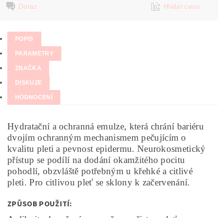
Dotaz
Hlídat cenu
POPIS
PARAMETRY
ZNAČKA
DISKUZE
HODNOCENÍ
Hydratační a ochranná emulze, která chrání bariéru
dvojím ochranným mechanismem pečujícím o
kvalitu pleti a pevnost epidermu. Neurokosmetický
přístup se podílí na dodání okamžitého pocitu
pohodlí, obzvláště potřebným u křehké a citlivé
pleti. Pro citlivou pleť se sklony k začervenání.
ZPŮSOB POUŽITÍ: