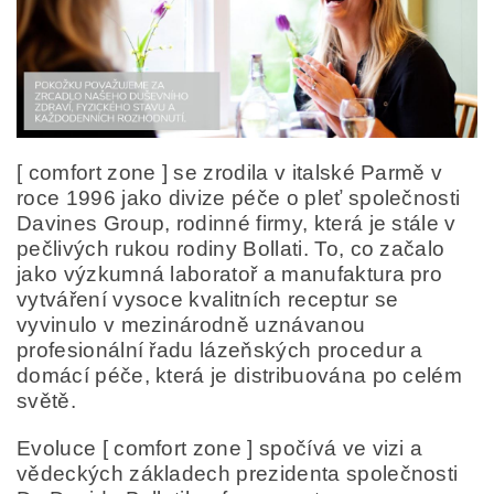
[ comfort zone ] se zrodila v italské Parmě v
roce 1996 jako divize péče o pleť společnosti
Davines Group, rodinné firmy, která je stále v
Odesláním formuláře/objednávky vyjadřujete souhlas
se zpracováním osobních údajů v souladu s
definicí
pečlivých rukou rodiny Bollati. To, co začalo
ochrany osobních údajů
.
jako výzkumná laboratoř a manufaktura pro
vytváření vysoce kvalitních receptur se
vyvinulo v mezinárodně uznávanou
profesionální řadu lázeňských procedur a
domácí péče, která je distribuována po celém
světě.
Evoluce [ comfort zone ] spočívá ve vizi a
vědeckých základech prezidenta společnosti