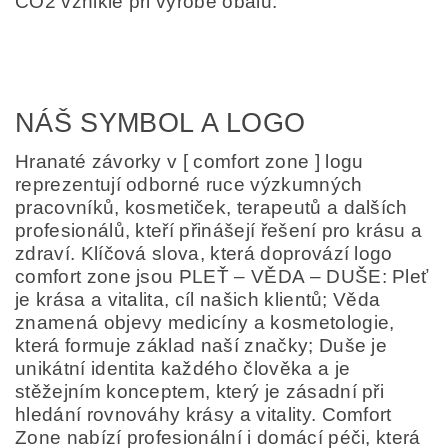
CO2 vzniklé při výrobě obalů.
NÁŠ SYMBOL A LOGO
Hranaté závorky v [ comfort zone ] logu
reprezentují odborné ruce výzkumných
pracovníků, kosmetiček, terapeutů a dalších
profesionálů, kteří přinášejí řešení pro krásu a
zdraví. Klíčová slova, která doprovází logo
comfort zone jsou PLEŤ – VĚDA – DUŠE: Pleť
je krása a vitalita, cíl našich klientů; Věda
znamená objevy medicíny a kosmetologie,
která formuje základ naší značky; Duše je
unikátní identita každého člověka a je
stěžejním konceptem, který je zásadní při
hledání rovnováhy krásy a vitality. Comfort
Zone nabízí profesionální i domácí péči, která