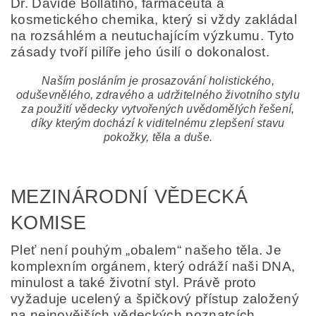
Dr. Davide Bollatiho, farmaceuta a
kosmetického chemika, který si vždy zakládal
na rozsáhlém a neutuchajícím výzkumu. Tyto
zásady tvoří pilíře jeho úsilí o dokonalost.
Naším posláním je prosazování holistického,
oduševnělého, zdravého a udržitelného životního stylu
za použití vědecky vytvořených uvědomělých řešení,
díky kterým dochází k viditelnému zlepšení stavu
pokožky, těla a duše.
MEZINÁRODNÍ VĚDECKÁ
KOMISE
Pleť není pouhým „obalem“ našeho těla. Je
komplexním orgánem, který odráží naši DNA,
minulost a také životní styl. Právě proto
vyžaduje ucelený a špičkový přístup založený
na nejnovějších vědeckých poznatcích.