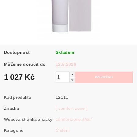
Dostupnost
Skladem
Můžeme doručit do
12.8.2026
1 027 Kč
Kód produktu
12111
Značka
[ comfort zone ]
Webová stránka značky
comfortzone.it/cs/
Kategorie
Čištění