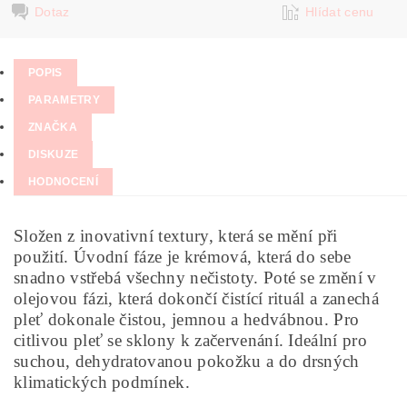
Dotaz
Hlídat cenu
POPIS
PARAMETRY
ZNAČKA
DISKUZE
HODNOCENÍ
Složen z inovativní textury, která se mění při
použití. Úvodní fáze je krémová, která do sebe
snadno vstřebá všechny nečistoty. Poté se změní v
olejovou fázi, která dokončí čistící rituál a zanechá
pleť dokonale čistou, jemnou a hedvábnou. Pro
citlivou pleť se sklony k začervenání. Ideální pro
suchou, dehydratovanou pokožku a do drsných
klimatických podmínek.