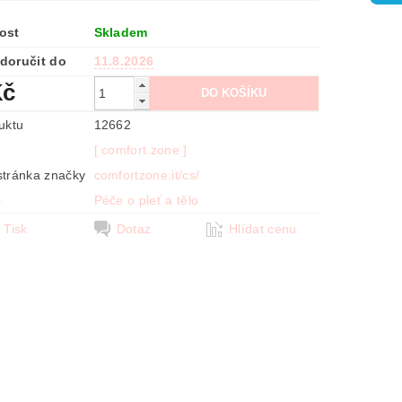
ost
Skladem
doručit do
11.8.2026
Kč
uktu
12662
[ comfort zone ]
tránka značky
comfortzone.it/cs/
e
Péče o pleť a tělo
Tisk
Dotaz
Hlídat cenu