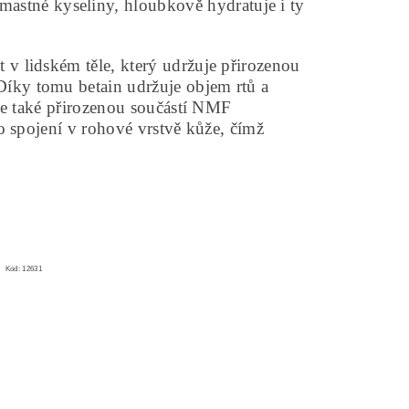
 mastné kyseliny, hloubkově hydratuje i ty
 v lidském těle, který udržuje přirozenou
íky tomu betain udržuje objem rtů a
 Je také přirozenou součástí NMF
ho spojení v rohové vrstvě kůže, čímž
Kód:
12631