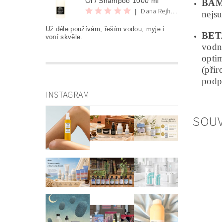
Oi / Shampoo 1000 ml
BAM
Dana Rejhová
|
nejsu
Už déle používám, řeším vodou, myje i
BET
voní skvěle.
vodn
optim
(přir
podp
INSTAGRAM
SOUV