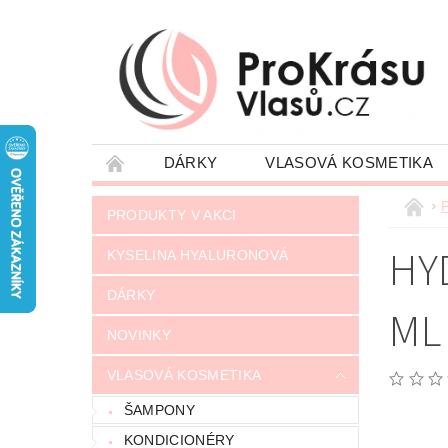
DÁRKY
VLASOVÁ KOSMETIKA
JAK NAKUPOVAT
VRÁCENÍ ZÁSILKY
P
PRODUKTY V AKCI
NAPIŠTE NÁM
OBCHODNÍ PODMÍNKY
HY
KYSELINA HYALURONOVÁ
DÁRKY
ML
NOVINKY
VLASOVÁ KOSMETIKA
ŠAMPONY
KONDICIONÉRY