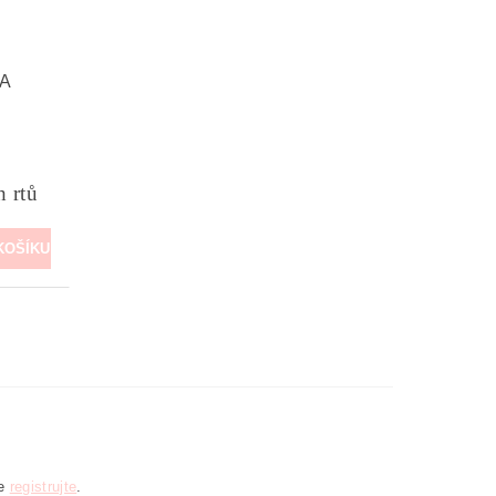
A
h rtů
se
registrujte
.