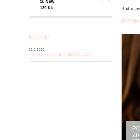
1L NEW
129 Kč
Buďte prv
Přidat
NOVINKY
26.6.2026
NÁVŠTĚVA DAVINES VILLAGE 2026
Odesl
osob