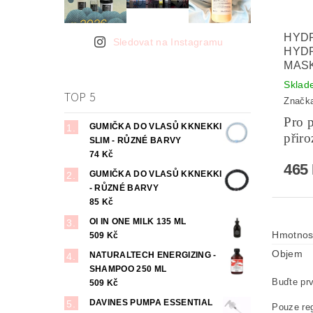
HYD
Sledovat na Instagramu
HYDR
MASK
Sklad
TOP 5
Značk
Pro p
GUMIČKA DO VLASŮ KKNEKKI
přiro
SLIM - RŮZNÉ BARVY
74 Kč
465
GUMIČKA DO VLASŮ KKNEKKI
- RŮZNÉ BARVY
85 Kč
OI IN ONE MILK 135 ML
Hmotnos
509 Kč
Objem
NATURALTECH ENERGIZING -
SHAMPOO 250 ML
Buďte prv
509 Kč
DAVINES PUMPA ESSENTIAL
Pouze reg