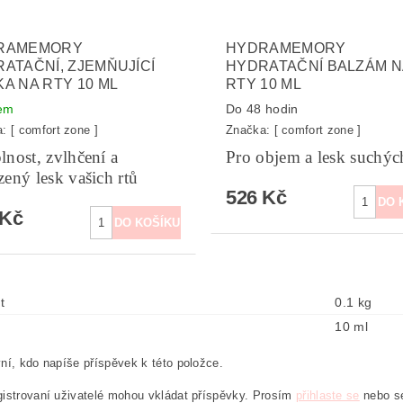
RAMEMORY
HYDRAMEMORY
ATAČNÍ, ZJEMŇUJÍCÍ
HYDRATAČNÍ BALZÁM N
A NA RTY 10 ML
RTY 10 ML
em
Do 48 hodin
a:
[ comfort zone ]
Značka:
[ comfort zone ]
lnost, zvlhčení a
Pro objem a lesk suchýc
zený lesk vašich rtů
526 Kč
 Kč
t
0.1 kg
10 ml
ní, kdo napíše příspěvek k této položce.
istrovaní uživatelé mohou vkládat příspěvky. Prosím
přihlaste se
nebo 