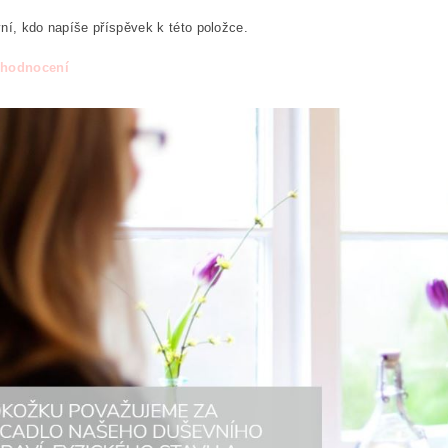
ní, kdo napíše příspěvek k této položce.
 hodnocení
áním formuláře/objednávky vyjadřujete souhlas se zpracováním os
ních údajů
.