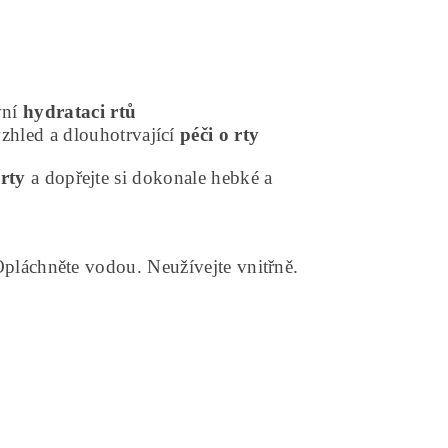
vní
hydrataci rtů
zhled a dlouhotrvající
péči o rty
rty
a dopřejte si dokonale hebké a
pláchněte vodou. Neužívejte vnitřně.