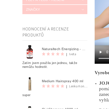
ZNAČKY
HODNOCENÍ A RECENZE
PRODUKTŮ
Naturaltech Energizing - Shampoo 250 ml
Iveta
|
Zatím jsem použila jen jednou, takže
nemůžu hodnotit.
Vyrobe
Medium Hairspray 400 ml
JOJ
Lenka Konvalinova
|
pomáh
zane
super
vyhla