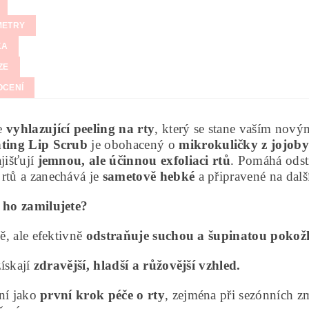
METRY
KA
ZE
OCENÍ
e
vyhlazující peeling na rty
, který se stane vaším nový
ating Lip Scrub
je obohacený o
mikrokuličky z jojoby
ajišťují
jemnou, ale účinnou exfoliaci rtů
. Pomáhá odst
rtů a zanechává je
sametově hebké
a připravené na dalš
i ho zamilujete?
ě, ale efektivně
odstraňuje suchou a šupinatou pokož
ískají
zdravější, hladší a růžovější vzhled.
lní jako
první krok péče o rty
, zejména při sezónních z