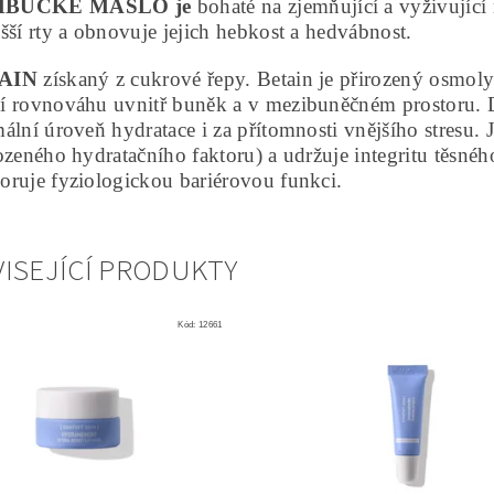
BUCKÉ MÁSLO je
bohaté na zjemňující a vyživující
šší rty a obnovuje jejich hebkost a hedvábnost.
AIN
získaný z cukrové řepy. Betain je přirozený osmolyt
í rovnováhu uvnitř buněk a v mezibuněčném prostoru. D
ální úroveň hydratace i za přítomnosti vnějšího stresu.
ozeného hydratačního faktoru) a udržuje integritu těsné
oruje fyziologickou bariérovou funkci.
ISEJÍCÍ PRODUKTY
Kód:
12661