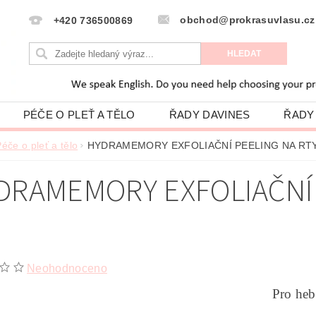
obchod@prokrasuvlasu.cz
+420 736500869
PÉČE O PLEŤ A TĚLO
ŘADY DAVINES
ŘADY
HODNOCENÍ OBCHODU
VLASOVÁ PORADNA
éče o pleť a tělo
HYDRAMEMORY EXFOLIAČNÍ PEELING NA RTY
PODMÍNKY OCHRANY OSOBNÍCH ÚDAJŮ
DRAMEMORY EXFOLIAČNÍ 
Neohodnoceno
Pro heb