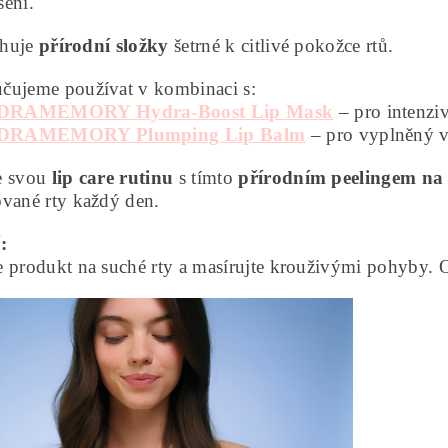
šení.
huje
přírodní složky
šetrné k citlivé pokožce rtů.
čujeme používat v kombinaci s:
DRAMEMORY Hydra-Boost Lip Mask
– pro intenzi
DRAMEMORY Plumping Lip Balm
– pro vyplněný v
e svou
lip care rutinu
s tímto
přírodním peelingem na 
ované rty každý den.
í:
 produkt na suché rty a masírujte krouživými pohyby. O