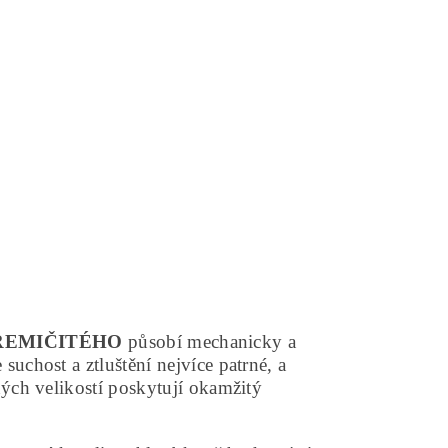
ŘEMIČITÉHO
působí mechanicky a
uchost a ztluštění nejvíce patrné, a
ých velikostí poskytují okamžitý