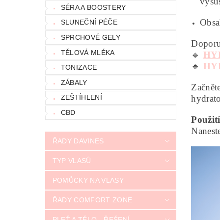
vysu
SÉRA A BOOSTERY
Obsa
SLUNEČNÍ PÉČE
SPRCHOVÉ GELY
Doporu
TĚLOVÁ MLÉKA
🔹
HY
🔹
HY
TONIZACE
ZÁBALY
Začnět
hydrat
ZEŠTÍHLENÍ
CBD
Použit
Naneste
ŘADY DAVINES
TYP VLASŮ
POMŮCKY NA VLASY
ŘADY COMFORT ZONE
PLEŤ A TĚLO - ŘEŠENÍ