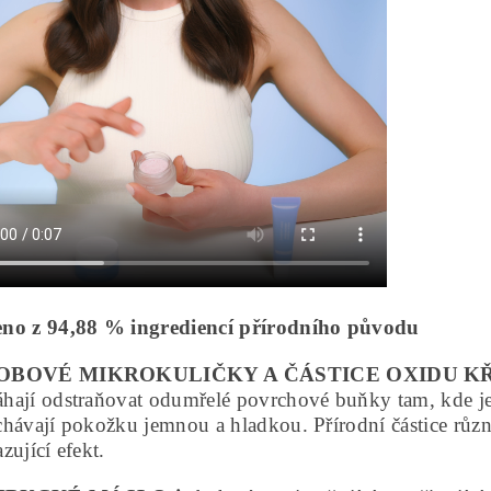
no z 94,88 % ingrediencí přírodního původu
OBOVÉ MIKROKULIČKY A ČÁSTICE OXIDU K
ají odstraňovat odumřelé povrchové buňky tam, kde je s
chávají pokožku jemnou a hladkou. Přírodní částice různ
zující efekt.