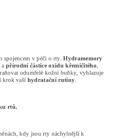
m spojencem v péči o rty.
Hydramemory
a
přírodní částice oxidu křemičitého
,
raňovat odumřelé kožní buňky, vyhlazuje
í krok vaší
hydratační rutiny
.
ku rtů.
měnách, kdy jsou rty náchylnější k