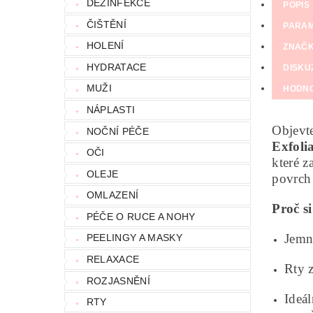
DEZINFEKCE
POPIS
ČIŠTĚNÍ
PARA
HOLENÍ
ZNAČ
HYDRATACE
DISKU
MUŽI
HODN
NÁPLASTI
Objevt
NOČNÍ PÉČE
Exfoli
OČI
které z
OLEJE
povrch 
OMLAZENÍ
Proč s
PÉČE O RUCE A NOHY
Jemn
PEELINGY A MASKY
RELAXACE
Rty z
ROZJASNĚNÍ
Ideá
RTY