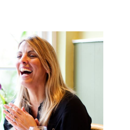
obních údajů v souladu s
definicí ochrany